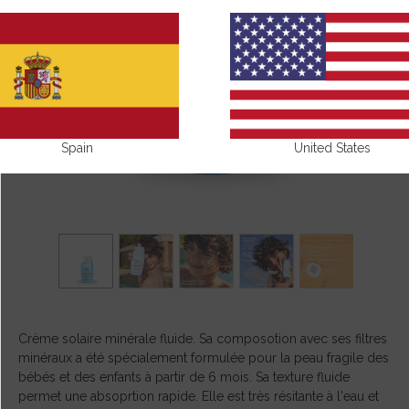
Spain
United States
Crème solaire minérale fluide. Sa composotion avec ses filtres
minéraux a été spécialement formulée pour la peau fragile des
bébés et des enfants à partir de 6 mois. Sa texture fluide
permet une absoprtion rapide. Elle est très résitante à l'eau et