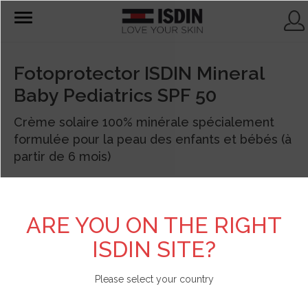
T
o
g
g
l
Fotoprotector ISDIN Mineral
e
n
Baby Pediatrics SPF 50
a
v
i
Crème solaire 100% minérale spécialement
g
a
formulée pour la peau des enfants et bébés (à
t
partir de 6 mois)
i
o
n
ARE YOU ON THE RIGHT
ISDIN SITE?
Please select your country