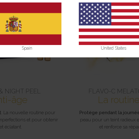
Spain
United States
& NIGHT PEEL
FLAVO-C MELAT
nti-âge
La routin
t
. La nouvelle routine pour
Protège pendant la journée,
 imperfections et pour obtenir
peau pour un teint radieux e
et éclatant.
et renforce sa rép