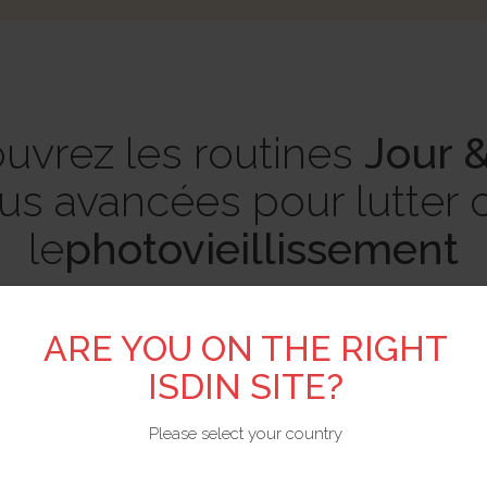
uvrez les routines
Jour &
lus avancées pour lutter 
le
photovieillissement
ARE YOU ON THE RIGHT
ISDIN SITE?
Please select your country