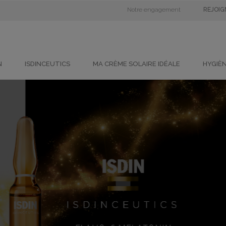
Notre engagement
REJOI
N
ISDINCEUTICS
MA CRÈME SOLAIRE IDÉALE
HYGIÈ