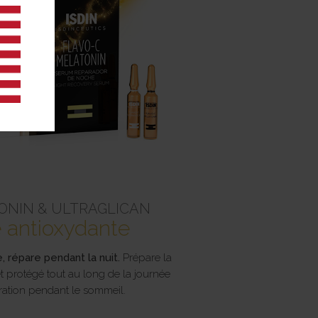
ONIN & ULTRAGLICAN
e antioxydante
 répare pendant la nuit.
Prépare la
t protégé tout au long de la journée
aration pendant le sommeil.