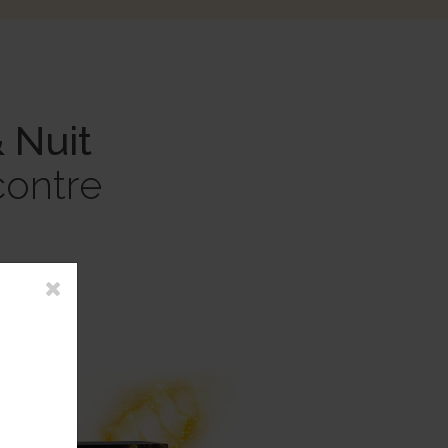
 Nuit
contre