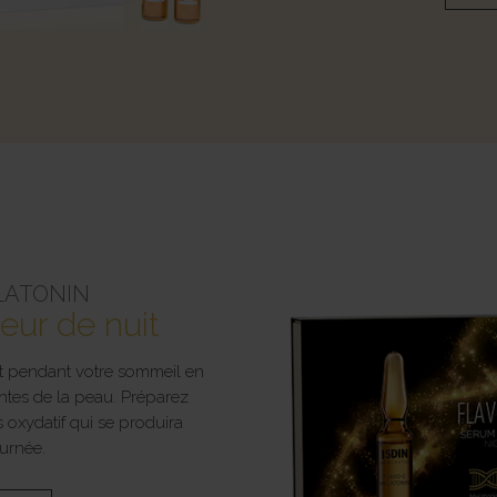
LATONIN
eur de nuit
it pendant votre sommeil en
ntes de la peau. Préparez
 oxydatif qui se produira
urnée.