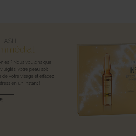
FLASH
g immédiat
onies ? Nous voulons que
légiés, votre peau soit
 de votre visage et effacez
stress en un instant !
US