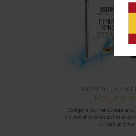
PIGMENT EXPERT 
Routine a
Corrige le jour, renouvelle la nui
prévenir et traiter les taches et les
un teint uniforme 