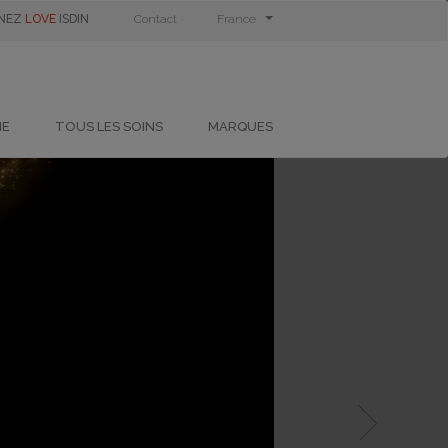
GNEZ
LOVE
ISDIN
Contact
France
NE
TOUS LES SOINS
MARQUES