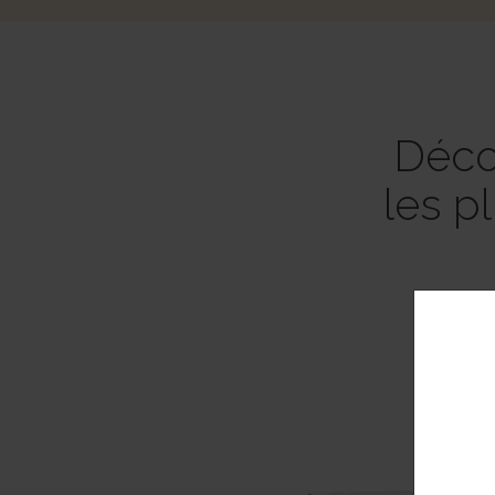
Déco
les p