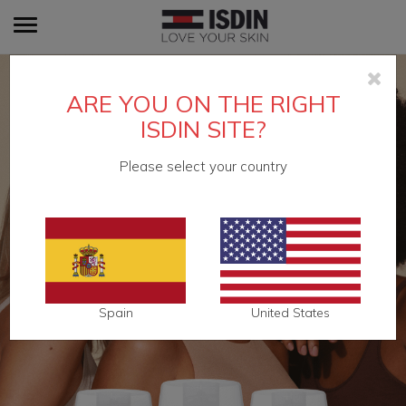
Toggle
navigation
ARE YOU ON THE RIGHT
ISDIN SITE?
Please select your country
Spain
United States