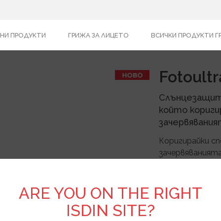
НИ ПРОДУКТИ
ГРИЖА ЗА ЛИЦЕТО
ВСИЧКИ ПРОДУКТИ Г
Fotoult
Слънцезащит
който кориги
зачервявания
Коригирайки сп
зачервяванията
осигурява мног
видима светлин
чувството за 
ARE YOU ON THE RIGHT
ISDIN SITE?
50 ml