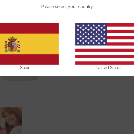
Please select your country
Показания
Състав
Споделете
Spain
United States