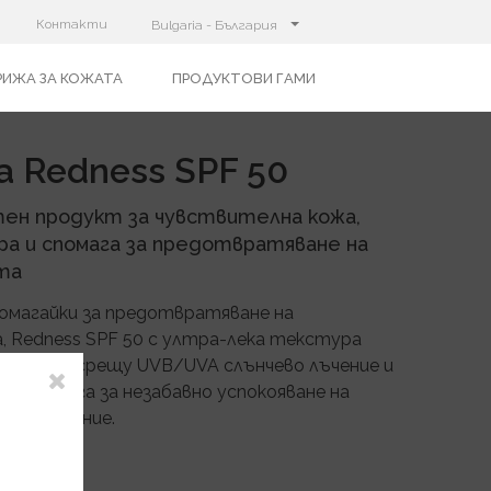
Контакти
Bulgaria - България
РИЖА ЗА КОЖАТА
ПРОДУКТОВИ ГАМИ
ra Redness SPF 50
ен продукт за чувствителна кожа,
ра и спомага за предотвратяване на
та
омагайки за предотвратяване на
, Redness SPF 50 с ултра-лека текстура
о висока срещу UVB/UVA слънчево лъчение и
а. Спомага за незабавно успокояване на
раздразнение.