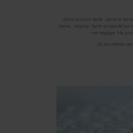
J’aime pouvoir sentir. J’aime la sens
J’aime…. respirer. Sentir la beauté qu
me négliger. Me proté
J’ai les mêmes se