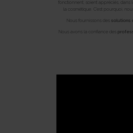
fonctionnent, soient appréciés, dans le
la cosmétique. C’est pourquoi, nou
Nous fournissons des
solutions
Nous avons la confiance des
profess