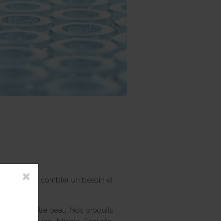
rpasser pour combler un besoin et
soins de votre peau. Nos produits