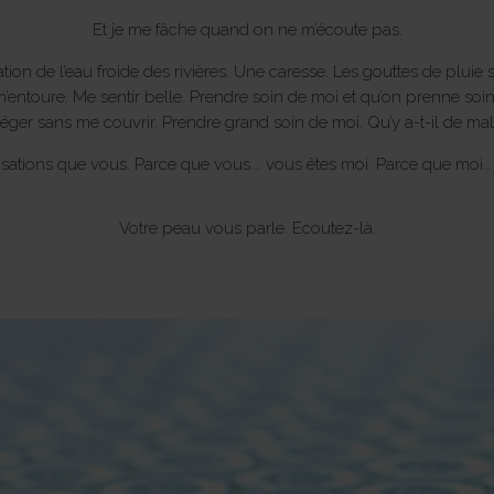
Et je me fâche quand on ne m’écoute pas.
ation de l’eau froide des rivières. Une caresse. Les gouttes de pluie
i m’entoure. Me sentir belle. Prendre soin de moi et qu’on prenne so
ger sans me couvrir. Prendre grand soin de moi. Qu’y a-t-il de mal 
nsations que vous. Parce que vous…. vous êtes moi. Parce que moi… j
Votre peau vous parle. Ecoutez-là.