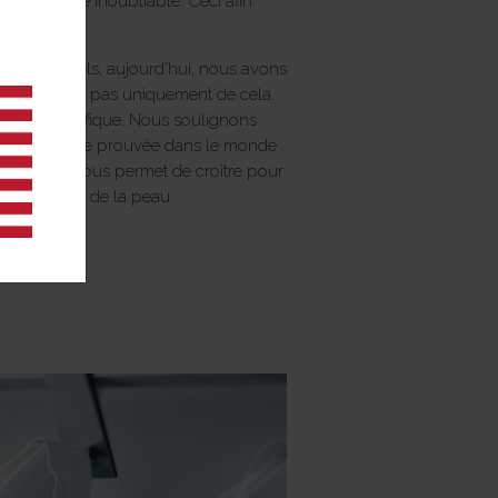
sensorielle inoubliable. Ceci afin
e.
 avec lesquels, aujourd’hui, nous avons
 satisfaisons pas uniquement de cela.
nauté scientifique. Nous soulignons
e prestigieuse prouvée dans le monde
ets. Le MAB nous permet de croître pour
e traitement de la peau.
.