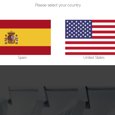
maximales avec des textures innovantes pour garantir une expérience 
Please select your country
’optimiser l’observance du traitement et garantir une peau plus sain
 avec passion et engagement, est une large proposition de produits
illions de personnes à se sentir mieux dans leur peau. Mais ne nous
tinuer à collaborer avec les professionnels de la santé et la commu
ry Board (MAB), une équipe de professionnels ayant une expérienc
iels dans la prise de décision et le développement de nouveaux proj
 du marché espagnol et devenir une référence internationale dans l
Isdin effectue des projets R&D financés par des organismes publics
Spain
United States