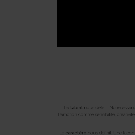
Le
talent
nous définit. Notre essence
L’émotion comme sensibilité, créativi
Le
caractère
nous définit. Une façon 