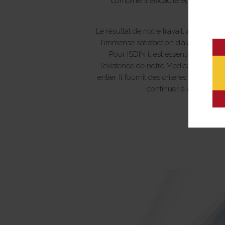
combinent efficacité et sécurité 
d
Le résultat de notre travail, accompli
l’immense satisfaction d’aider des m
Pour ISDIN il est essentiel de con
l’existence de notre Medical Adviso
entier. Il fournit des critères essent
continuer à être leader