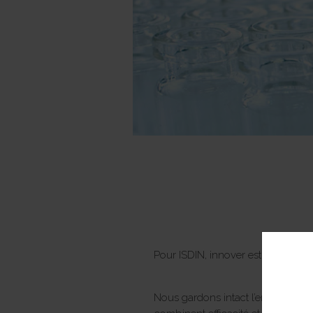
Pour ISDIN, innover est beaucoup
Nous gardons intact l’engagement