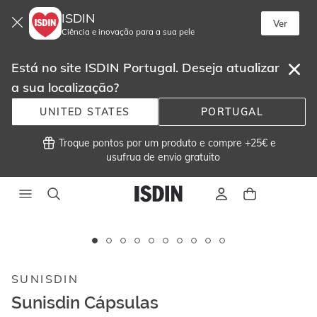
ISDIN
Ver
Ciência e inovação para a sua pele
Está no site ISDIN Portugal. Deseja atualizar
a sua localização?
UNITED STATES
PORTUGAL
 Troque pontos por um produto e compre +25€ e
usufrua de envio gratuito 
Este
carrossel
Sem stock
exibe
SUNISDIN
imagens
e
Sunisdin Cápsulas
vídeos.