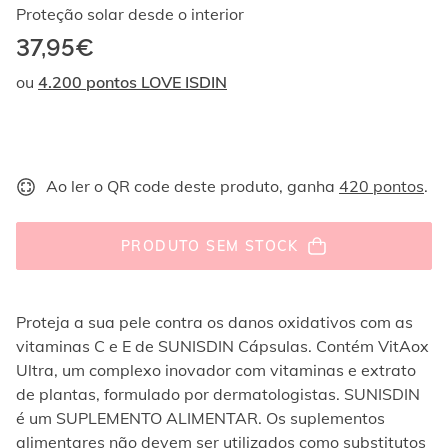
Ao
Proteção solar desde o interior
navegar
37,95€
com
as
ou
4.200 pontos LOVE ISDIN
setas
para
cima
e
para
Ao ler o QR code deste produto, ganha
420 pontos
.
baixo,
os
elementos
PRODUTO SEM STOCK
são
exibidos
um
por
Proteja a sua pele contra os danos oxidativos com as
um.
vitaminas C e E de SUNISDIN Cápsulas. Contém VitAox
Os
Ultra, um complexo inovador com vitaminas e extrato
vídeos
podem
de plantas, formulado por dermatologistas. SUNISDIN
ser
é um SUPLEMENTO ALIMENTAR. Os suplementos
reproduzidos
alimentares não devem ser utilizados como substitutos