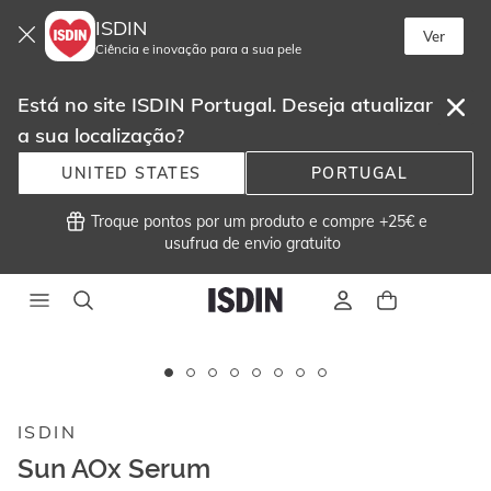
ISDIN
Ver
Ciência e inovação para a sua pele
Está no site ISDIN Portugal. Deseja atualizar
a sua localização?
UNITED STATES
PORTUGAL
 Troque pontos por um produto e compre +25€ e
usufrua de envio gratuito 
Este
carrossel
exibe
ISDIN
imagens
e
Sun AOx Serum
vídeos.