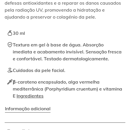
ativando
defesas antioxidantes e a reparar os danos causados
o
pela radiação UV, promovendo a hidratação e
botão
ajudando a preservar o colagénio da pele.
correspondente.
30 ml
Textura em gel à base de água. Absorção
imediata e acabamento invisível. Sensação fresca
e confortável. Testado dermatologicamente.
Cuidados da pele facial.
β-caroteno encapsulado, alga vermelha
mediterrânica (Porphyridium cruentum) e vitamina
E
Ingredientes
Informação adicional