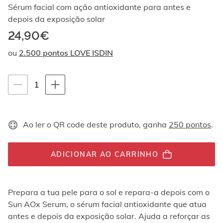
Ao
Sérum facial com ação antioxidante para antes e
navegar
depois da exposição solar
com
24,90€
as
setas
ou
2.500 pontos LOVE ISDIN
para
cima
e
Instruções de navegação por teclado
quantity-
1
para
baixo,
selector.totalUnit
os
elementos
Ao ler o QR code deste produto, ganha
250 pontos
.
são
exibidos
um
por
ADICIONAR AO CARRINHO
um.
Os
vídeos
Prepara a tua pele para o sol e repara-a depois com o
podem
Sun AOx Serum, o sérum facial antioxidante que atua
ser
reproduzidos
antes e depois da exposição solar. Ajuda a reforçar as