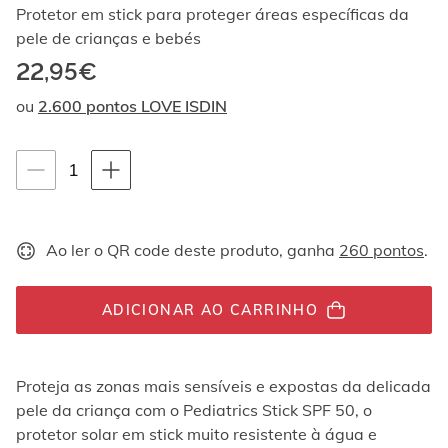
Ao
Protetor em stick para proteger áreas específicas da
navegar
pele de crianças e bebés
com
22,95€
as
setas
ou
2.600 pontos LOVE ISDIN
para
cima
e
Instruções de navegação por teclado
quantity-
1
para
baixo,
selector.totalUnit
os
elementos
Ao ler o QR code deste produto, ganha
260 pontos
.
são
exibidos
um
por
ADICIONAR AO CARRINHO
um.
Os
vídeos
Proteja as zonas mais sensíveis e expostas da delicada
podem
pele da criança com o Pediatrics Stick SPF 50, o
ser
reproduzidos
protetor solar em stick muito resistente à água e