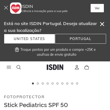
ISDIN
Ver
Ciência e inovação para a sua pele
Está no site ISDIN Portugal. Deseja atualizar
a sua localização?
UNITED STATES
PORTUGAL
 Troque pontos por um produto e compre +25€ e
usufrua de envio gratuito 
Este
carrossel
exibe
FOTOPROTECTOR
imagens
e
Stick Pediatrics SPF 50
vídeos.