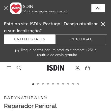
ISDIN
Ver
Ciência e inovação para a sua pele
Está no site ISDIN Portugal. Deseja atualizar
a sua localização?
UNITED STATES
PORTUGAL
 Troque pontos por um produto e compre +25€ e
usufrua de envio gratuito 
Este
carrossel
exibe
BABYNATURALS®
imagens
e
Reparador Perioral
vídeos.