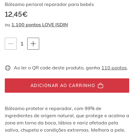
Ao
Bálsamo perioral reparador para bebés
navegar
12,45€
com
as
ou
1.100 pontos LOVE ISDIN
setas
para
cima
Instruções de navegação por teclado
quantity-
1
e
para
selector.totalUnit
baixo,
os
Ao ler o QR code deste produto, ganha
110 pontos
.
elementos
são
exibidos
ADICIONAR AO CARRINHO
um
por
um.
Os
Bálsamo protetor e reparador, com 99% de
vídeos
ingredientes de origem natural, que protege e acalma a
podem
zona em torno da boca, lábios e nariz afetada pela
ser
reproduzidos
saliva, chupeta e condições extremas. Melhora a pele,