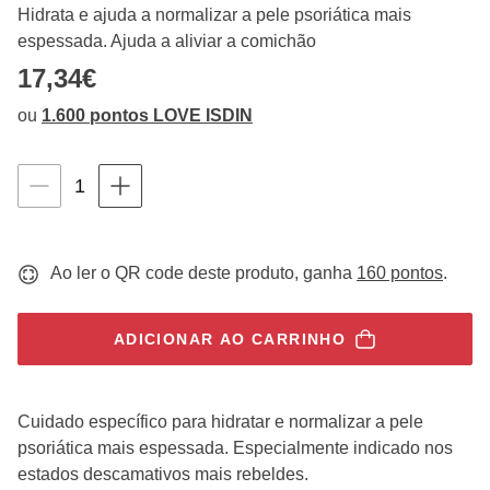
Hidrata e ajuda a normalizar a pele psoriática mais
navegar
com
espessada. Ajuda a aliviar a comichão
as
17,34€
setas
para
cima
ou
1.600 pontos LOVE ISDIN
e
para
baixo,
Instruções de navegação por teclado
quantity-
1
os
elementos
selector.totalUnit
são
exibidos
um
Ao ler o QR code deste produto, ganha
160 pontos
.
por
um.
Os
ADICIONAR AO CARRINHO
vídeos
podem
ser
reproduzidos
Cuidado específico para hidratar e normalizar a pele
ativando
psoriática mais espessada. Especialmente indicado nos
o
botão
estados descamativos mais rebeldes.
correspondente.