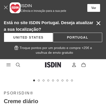
ISDIN
Ver
Ciência e inovação para a sua pele
Está no site ISDIN Portugal. Deseja atualizar
a sua localização?
UNITED STATES
PORTUGAL
 Troque pontos por um produto e compre +25€ e
usufrua de envio gratuito 
Este
carrossel
exibe
imagens
PSORISDIN®
e
Creme diário
vídeos.
Ao