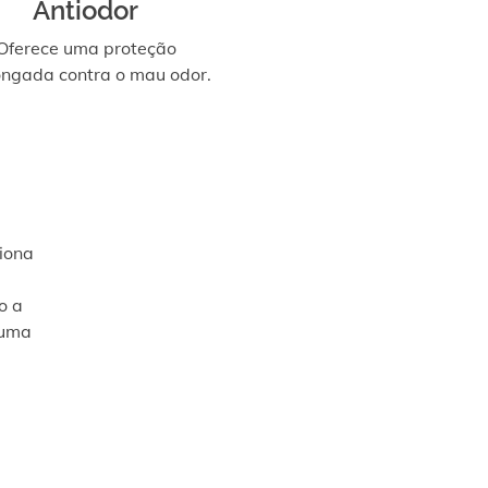
Antiodor
Oferece uma proteção
ongada contra o mau odor.
iona
o a
 uma