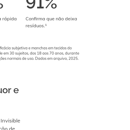
%
91%
a rápida
Confirma que não deixa
resíduos.¹
ficácia subjetiva e manchas em tecidos do
e em 30 sujeitos, dos 18 aos 70 anos, durante
ções normais de uso. Dados em arquivo, 2025.
uor e
nvisible
ção de