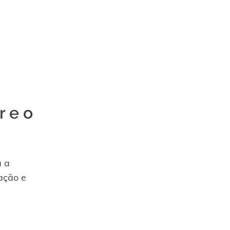
r e o
a a
ação e