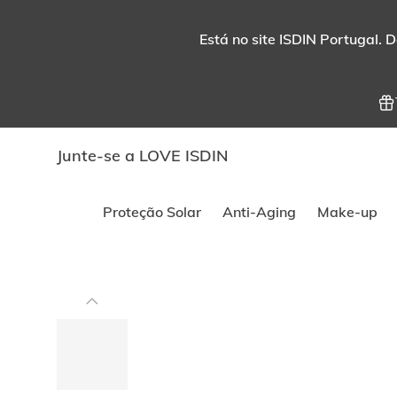
Está no site ISDIN Portugal. D
Junte-se a LOVE ISDIN
Proteção Solar
Anti-Aging
Make-up
Este
carrossel
exibe
imagens
e
vídeos.