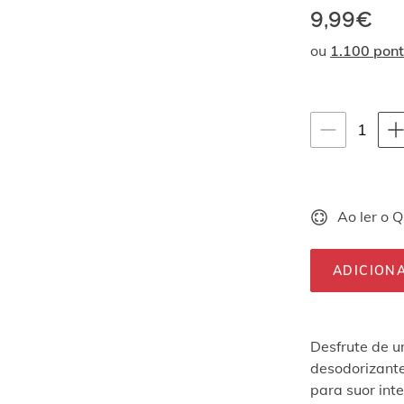
9,99€
ou
1.100 pon
Instruções de na
quan
1
selec
Ao ler o 
ADICION
Desfrute de u
desodorizante
para suor int