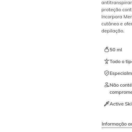
antitranspira
proteção cont
Incorpora Men
cutâneo e ofe
depilação.
50 ml
Todo o tip
Especialm
Não conté
compromete
Active Ski
Informação ad