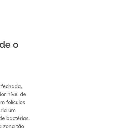
de o
 fechada,
or nível de
m folículos
cria um
de bactérias.
 zona tão