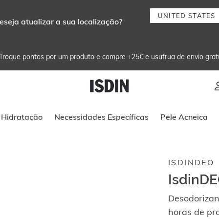
UNITED STATES
eseja atualizar a sua localização?
Troque pontos por um produto e compre +25€ e usufrua de envio grat
Instruções de navegação por teclado
Hidratação
Necessidades Específicas
Pele Acneica
ISDINDEO
IsdinDE
Desodorizant
horas de pr