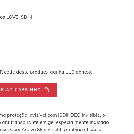
tos LOVE ISDIN
vegação por teclado
tity-
tor.totalUnit
QR code deste produto, ganha
110 pontos
.
AR AO CARRINHO
ma proteção invisível com ISDINDEO Invisible, o
 antitranspirante em gel especialmente indicado
enso. Com Active Skin Shield, combina eficácia