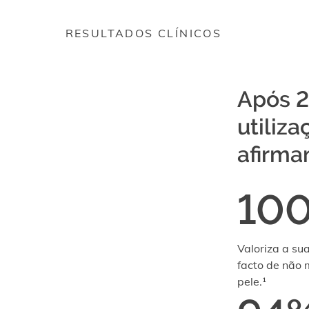
RESULTADOS CLÍNICOS
Após 2
utiliza
afirma
10
Valoriza a sua
facto de não
pele.¹