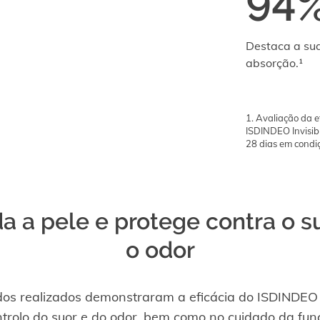
94
Destaca a su
absorção.¹
1. Avaliação da e
ISDINDEO Invisibl
28 dias em condi
a a pele e protege contra o s
o odor
dos realizados demonstraram a eficácia do ISDINDEO I
ntrolo do suor e do odor, bem como no cuidado da fun