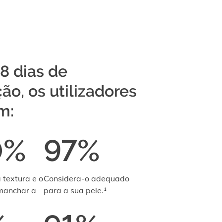
8 dias de
ção, os utilizadores
m:
0%
97%
 textura e o
Considera-o adequado
 manchar a
para a sua pele.¹