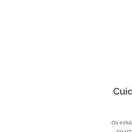
Cuid
Os estu
no co