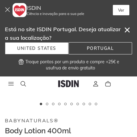
ISDIN
Ver
Ciência e inovação para a sua pele
Está no site ISDIN Portugal. Deseja atualizar
a sua localização?
UNITED STATES
PORTUGAL
 Troque pontos por um produto e compre +25€ e
usufrua de envio gratuito 
Este
carrossel
exibe
BABYNATURALS®
imagens
e
Body Lotion 400ml
vídeos.