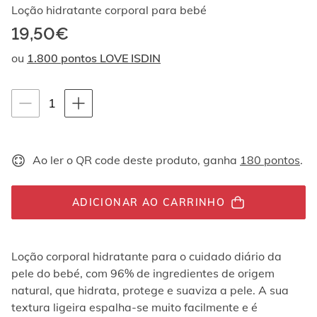
Ao
Loção hidratante corporal para bebé
navegar
19,50€
com
as
ou
1.800 pontos LOVE ISDIN
setas
para
cima
Instruções de navegação por teclado
quantity-
1
e
para
selector.totalUnit
baixo,
os
Ao ler o QR code deste produto, ganha
180 pontos
.
elementos
são
exibidos
ADICIONAR AO CARRINHO
um
por
um.
Os
Loção corporal hidratante para o cuidado diário da
vídeos
pele do bebé, com 96% de ingredientes de origem
podem
natural, que hidrata, protege e suaviza a pele. A sua
ser
reproduzidos
textura ligeira espalha-se muito facilmente e é