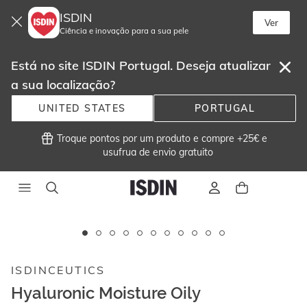
ISDIN
Ver
Ciência e inovação para a sua pele
Está no site ISDIN Portugal. Deseja atualizar
a sua localização?
UNITED STATES
PORTUGAL
 Troque pontos por um produto e compre +25€ e
usufrua de envio gratuito 
Este
carrossel
exibe
ISDINCEUTICS
imagens
e
Hyaluronic Moisture Oily
vídeos.