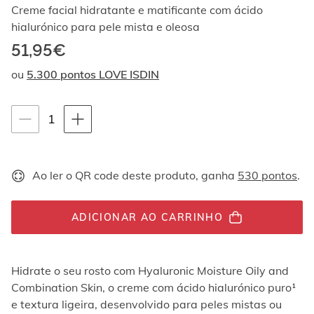
Ao
Creme facial hidratante e matificante com ácido
navegar
hialurónico para pele mista e oleosa
com
51,95€
as
setas
ou
5.300 pontos LOVE ISDIN
para
cima
e
Instruções de navegação por teclado
quantity-
1
para
baixo,
selector.totalUnit
os
elementos
Ao ler o QR code deste produto, ganha
530 pontos
.
são
exibidos
um
por
ADICIONAR AO CARRINHO
um.
Os
vídeos
Hidrate o seu rosto com Hyaluronic Moisture Oily and
podem
Combination Skin, o creme com ácido hialurónico puro¹
ser
reproduzidos
e textura ligeira, desenvolvido para peles mistas ou