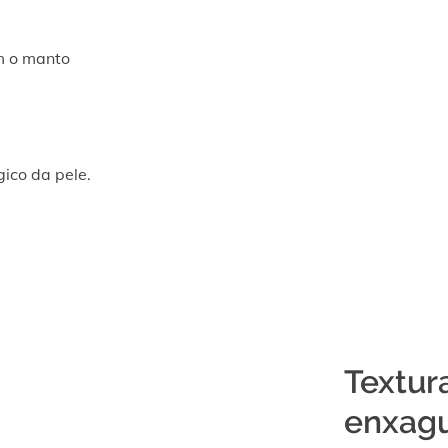
m o manto
gico da pele.
Textura
enxag