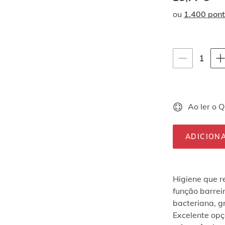
ou
1.400 pon
Instruções de na
quan
1
selec
Ao ler o 
ADICION
Higiene que r
função barreir
bacteriana, g
Excelente opç