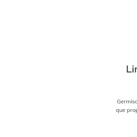
Li
Germisd
que prop