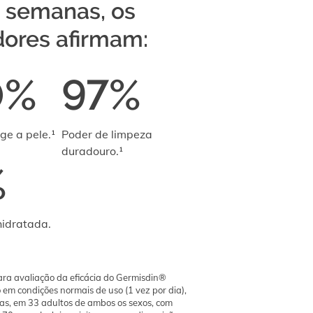
 semanas, os
adores afirmam:
0%
97%
ge a pele.¹
Poder de limpeza
duradouro.¹
%
hidratada.
para avaliação da eficácia do Germisdin®
o em condições normais de uso (1 vez por dia),
s, em 33 adultos de ambos os sexos, com