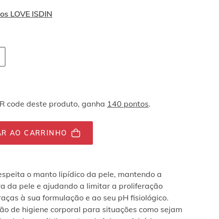
tos LOVE ISDIN
vegação por teclado
tity-
tor.totalUnit
QR code deste produto, ganha
140 pontos
.
AR AO CARRINHO
espeita o manto lipídico da pele, mantendo a
a da pele e ajudando a limitar a proliferação
raças à sua formulação e ao seu pH fisiológico.
ão de higiene corporal para situações como sejam