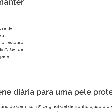
manter
ivre de
eu
 a restaurar
sdin® Gel de
 pele
ene diária para uma pele prot
iário do Germisdin® Original Gel de Banho ajuda a pr