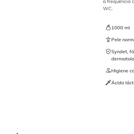
a frequência d
WC.
1000 ml
Pele norm
Syndet, fó
dermatolo
Higiene c
Ácido láct