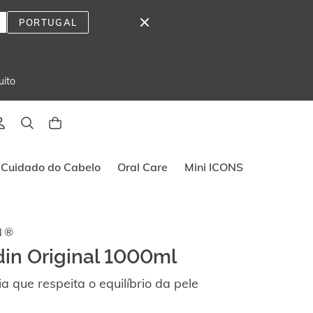
PORTUGAL
uito
Cuidado do Cabelo
Oral Care
Mini ICONS
N®
in Original 1000ml
ia que respeita o equilíbrio da pele