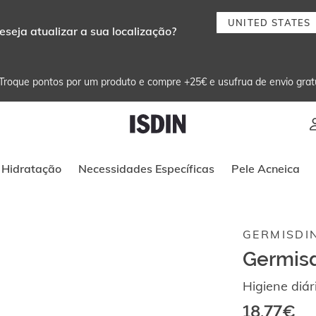
UNITED STATES
eseja atualizar a sua localização?
Troque pontos por um produto e compre +25€ e usufrua de envio grat
Instruções de navegação por teclado
Hidratação
Necessidades Específicas
Pele Acneica
GERMISDI
Germisd
Higiene diár
18,77€