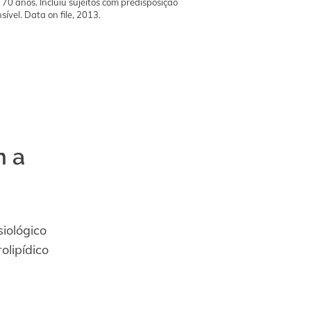
 70 anos. Incluiu sujeitos com predisposição
sível. Data on file, 2013.
m a
iológico
olipídico