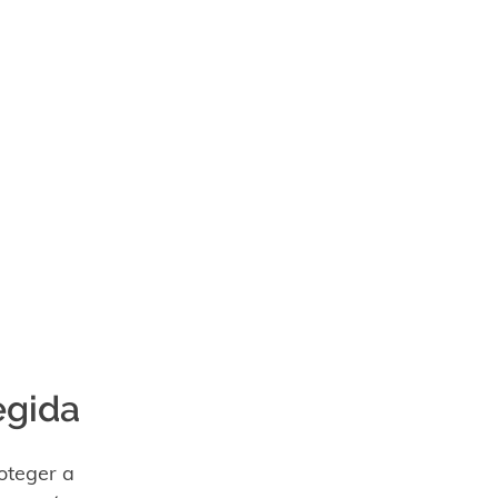
egida
oteger a