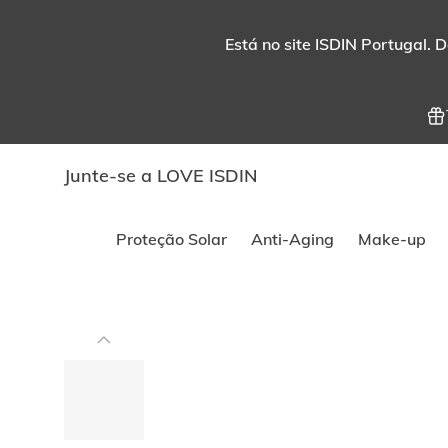
Está no site ISDIN Portugal. D
Junte-se a LOVE ISDIN
Proteção Solar
Anti-Aging
Make-up
Este
carrossel
exibe
imagens
e
vídeos.