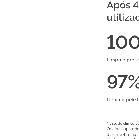
Após 4
utiliz
10
Limpa e prote
97
Deixa a pele 
¹ Estudo clínico 
Original, aplicad
durante 4 semana