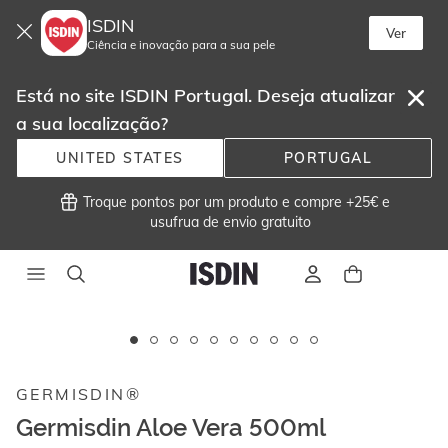
ISDIN
Ver
Ciência e inovação para a sua pele
Está no site ISDIN Portugal. Deseja atualizar
a sua localização?
UNITED STATES
PORTUGAL
 Troque pontos por um produto e compre +25€ e
usufrua de envio gratuito 
Este
carrossel
exibe
GERMISDIN®
imagens
e
Germisdin Aloe Vera 500ml
vídeos.