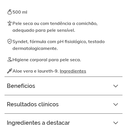
ativando
o
500 ml
botão
correspondente.
Pele seca ou com tendência a comichão,
adequado para pele sensível.
Syndet, fórmula com pH fisiológico, testado
dermatologicamente.
Higiene corporal para pele seca.
Aloe vera e laureth-9.
Ingredientes
Benefícios
Resultados clínicos
Ingredientes a destacar