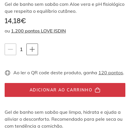
Ao
Gel de banho sem sabão com Aloe vera e pH fisiológico
navegar
que respeita o equilíbrio cutâneo.
com
14,18€
as
setas
ou
1.200 pontos LOVE ISDIN
para
cima
e
Instruções de navegação por teclado
quantity-
1
para
baixo,
selector.totalUnit
os
elementos
Ao ler o QR code deste produto, ganha
120 pontos
.
são
exibidos
um
por
ADICIONAR AO CARRINHO
um.
Os
vídeos
Gel de banho sem sabão que limpa, hidrata e ajuda a
podem
aliviar o desconforto. Recomendado para pele seca ou
ser
reproduzidos
com tendência a comichão.