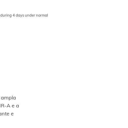
n during 4 days under normal
 ampla
IR-A e a
ante e