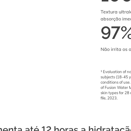
Textura ultra
absorção imed
97
Não irrita os o
¹ Evaluation of 
subjects (18-45 y
conditions of use.
of Fusion Water M
skin types for 28
file, 2023.
enta até 12 horas a hidrataçã