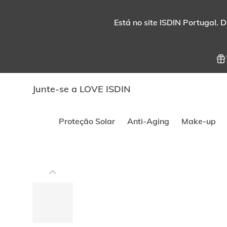
Está no site ISDIN Portugal. D
Junte-se a LOVE ISDIN
Proteção Solar
Anti-Aging
Make-up
Este
carrossel
exibe
imagens
e
vídeos.