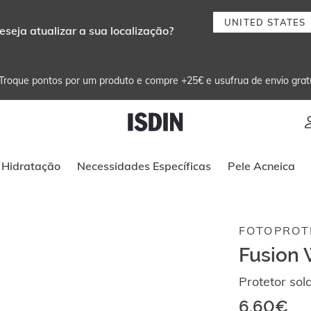
UNITED STATES
eseja atualizar a sua localização?
Troque pontos por um produto e compre +25€ e usufrua de envio grat
Instruções de navegação por teclado
Hidratação
Necessidades Específicas
Pele Acneica
FOTOPROT
Fusion 
Protetor sola
6,60€