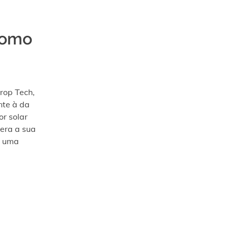
 como
rop Tech,
nte à da
or solar
pera a sua
a uma