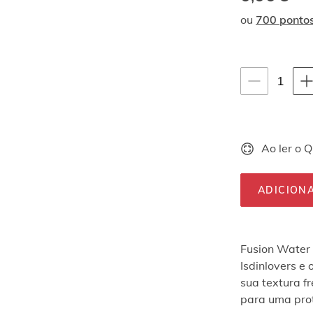
ou
700 ponto
Instruções de na
quan
1
selec
Ao ler o 
ADICION
Fusion Water 
Isdinlovers e
sua textura f
para uma prot