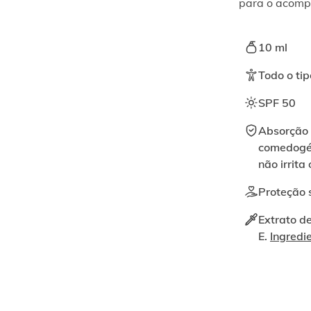
para o acomp
10 ml
Todo o tip
SPF 50
Absorção 
comedogén
não irrita
Proteção s
Extrato de
E.
Ingredi