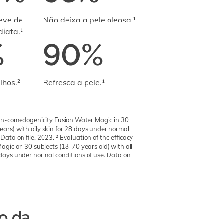
leve de
Não deixa a pele oleosa.¹
iata.¹
%
90%
lhos.²
Refresca a pele.¹
non-comedogenicity Fusion Water Magic in 30
ears) with oily skin for 28 days under normal
 Data on file, 2023. ² Evaluation of the efficacy
agic on 30 subjects (18-70 years old) with all
 days under normal conditions of use. Data on
o da