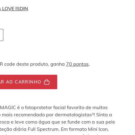
s LOVE ISDIN
vegação por teclado
tity-
tor.totalUnit
QR code deste produto, ganha
70 pontos
.
AR AO CARRINHO
MAGIC é o fotoprotetor facial favorito de muitos
 o mais recomendado por dermatologistas¹! Sinta a
resca e leve como água que se funde com a sua pele
eção diária Full Spectrum. Em formato Mini Icon,