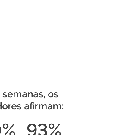
 semanas, os
adores afirmam:
0%
93%