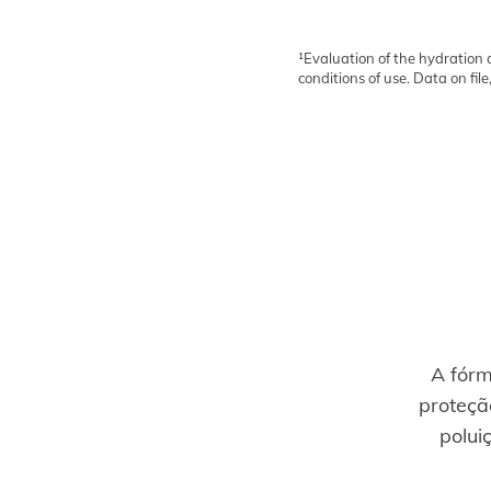
¹Evaluation of the hydration
conditions of use. Data on file
A fór
proteçã
polui