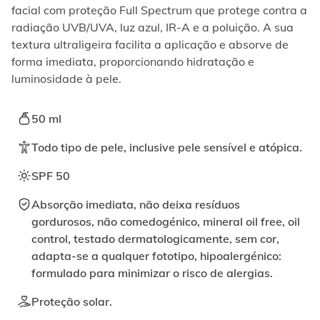
ativando
facial com proteção Full Spectrum que protege contra a
o
radiação UVB/UVA, luz azul, IR-A e a poluição. A sua
botão
textura ultraligeira facilita a aplicação e absorve de
correspondente.
forma imediata, proporcionando hidratação e
luminosidade à pele.
50 ml
Todo tipo de pele, inclusive pele sensível e atópica.
SPF 50
Absorção imediata, não deixa resíduos
gordurosos, não comedogénico, mineral oil free, oil
control, testado dermatologicamente, sem cor,
adapta-se a qualquer fototipo, hipoalergénico:
formulado para minimizar o risco de alergias.
Proteção solar.