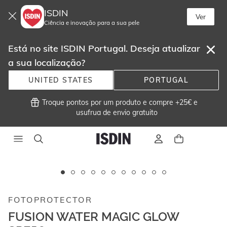
ISDIN
Ver
Ciência e inovação para a sua pele
Está no site ISDIN Portugal. Deseja atualizar
a sua localização?
UNITED STATES
PORTUGAL
 Troque pontos por um produto e compre +25€ e
usufrua de envio gratuito 
Este
carrossel
exibe
FOTOPROTECTOR
imagens
e
FUSION WATER MAGIC GLOW
vídeos.