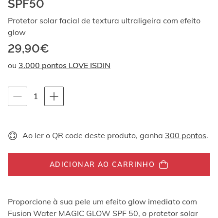
SPF50
Ao
navegar
Protetor solar facial de textura ultraligeira com efeito
com
glow
as
setas
29,90€
para
cima
ou
3.000 pontos LOVE ISDIN
e
para
baixo,
Instruções de navegação por teclado
quantity-
1
os
selector.totalUnit
elementos
são
exibidos
Ao ler o QR code deste produto, ganha
300 pontos
.
um
por
um.
ADICIONAR AO CARRINHO
Os
vídeos
podem
ser
Proporcione à sua pele um efeito glow imediato com
reproduzidos
Fusion Water MAGIC GLOW SPF 50, o protetor solar