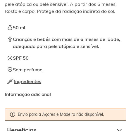
ativando
pele atópica ou pele sensível. A partir dos 6 meses.
o
Rosto e corpo. Protege da radiação indireta do sol.
botão
correspondente.
50 ml
Crianças e bebés com mais de 6 meses de idade,
adequado para pele atópica e sensível.
SPF 50
Sem perfume.
Ingredientes
Informação adicional
WARNING
Envio para a Açores e Madeira não disponível.
-
Benefícios