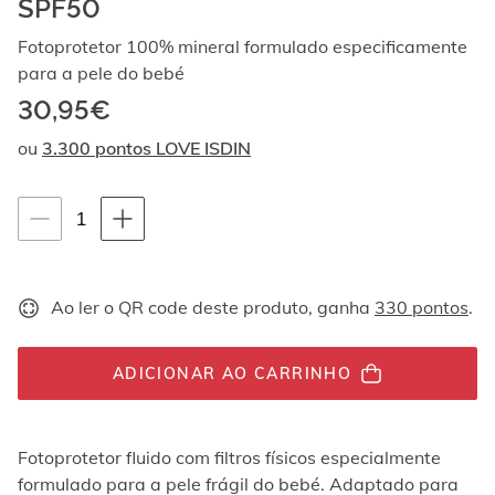
SPF50
Ao
navegar
Fotoprotetor 100% mineral formulado especificamente
com
para a pele do bebé
as
setas
30,95€
para
cima
ou
3.300 pontos LOVE ISDIN
e
para
baixo,
Instruções de navegação por teclado
quantity-
1
os
selector.totalUnit
elementos
são
exibidos
Ao ler o QR code deste produto, ganha
330 pontos
.
um
por
um.
ADICIONAR AO CARRINHO
Os
vídeos
podem
ser
Fotoprotetor fluido com filtros físicos especialmente
reproduzidos
formulado para a pele frágil do bebé. Adaptado para