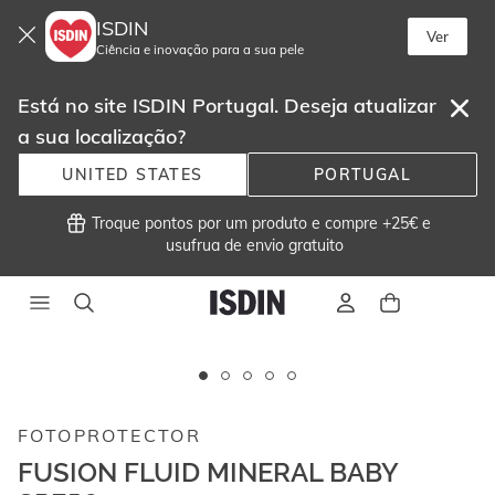
ISDIN
Ver
Ciência e inovação para a sua pele
Está no site ISDIN Portugal. Deseja atualizar
a sua localização?
UNITED STATES
PORTUGAL
 Troque pontos por um produto e compre +25€ e
usufrua de envio gratuito 
Este
carrossel
exibe
FOTOPROTECTOR
imagens
e
FUSION FLUID MINERAL BABY
vídeos.