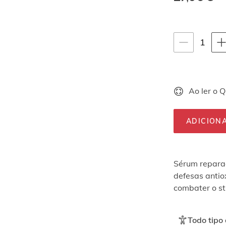
Instruções de na
quan
1
selec
Ao ler o 
ADICION
Sérum reparad
defesas antio
combater o st
Todo tipo 