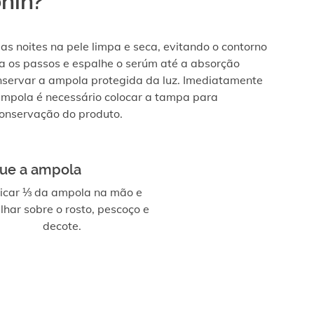
nin?
 as noites na pele limpa e seca, evitando o contorno
ga os passos e espalhe o serúm até a absorção
servar a ampola protegida da luz. Imediatamente
ampola é necessário colocar a tampa para
onservação do produto.
que a ampola
icar ⅓ da ampola na mão e
lhar sobre o rosto, pescoço e
decote.