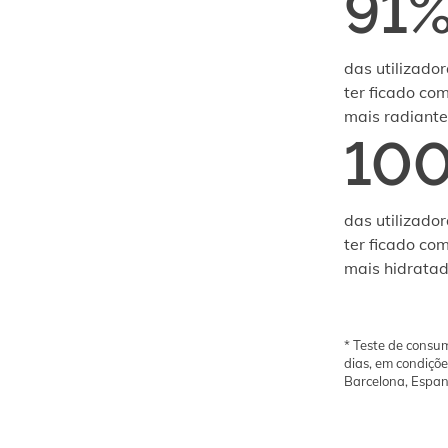
91
das utilizador
ter ficado co
mais radiante
10
das utilizado
ter ficado com
mais hidrata
* Teste de consu
dias, em condiçõe
Barcelona, Espanh