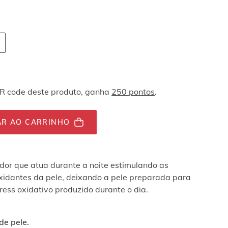
vegação por teclado
tity-
tor.totalUnit
QR code deste produto, ganha
250 pontos
.
AR AO CARRINHO
or que atua durante a noite estimulando as
xidantes da pele, deixando a pele preparada para
ress oxidativo produzido durante o dia.
de pele.