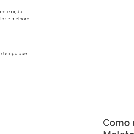
tente ação
ular e melhora
o tempo que
Como u