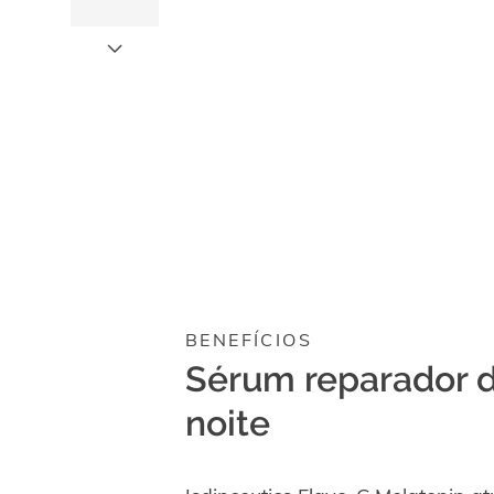
o
botão
correspondente.
BENEFÍCIOS
Sérum reparador 
noite