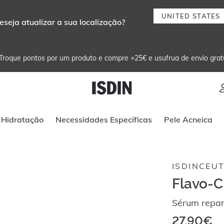
UNITED STATES
eseja atualizar a sua localização?
Troque pontos por um produto e compre +25€ e usufrua de envio grat
Instruções de navegação por teclado
Hidratação
Necessidades Específicas
Pele Acneica
ISDINCEUT
Flavo-C
Sérum repar
27,90€