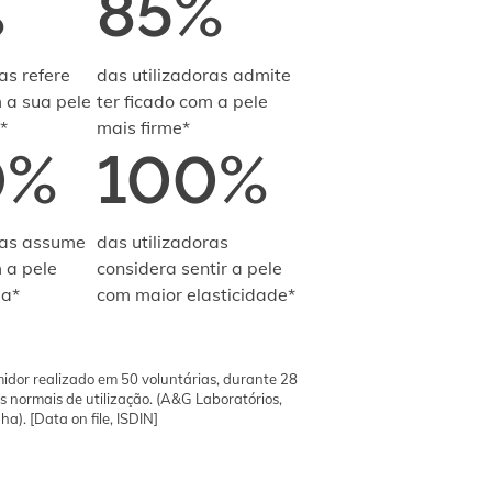
%
85%
as refere
das utilizadoras admite
m a sua pele
ter ficado com a pele
*
mais firme*
0%
100%
ras assume
das utilizadoras
 a pele
considera sentir a pele
da*
com maior elasticidade*
midor realizado em 50 voluntárias, durante 28
s normais de utilização. (A&G Laboratórios,
a). [Data on file, ISDIN]