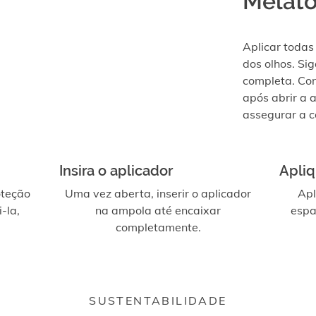
Melato
Aplicar todas
dos olhos. Si
completa. Con
após abrir a 
assegurar a c
Insira o aplicador
Apli
oteção
Uma vez aberta, inserir o aplicador
Apl
-la,
na ampola até encaixar
espa
completamente.
SUSTENTABILIDADE