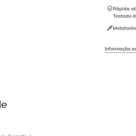
Rápida ab
Testado d
Melatonin
Informação ad
de