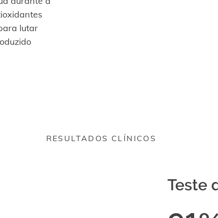
tua durante a
tioxidantes
para lutar
roduzido
RESULTADOS CLÍNICOS
Teste 