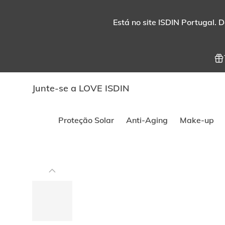
Está no site ISDIN Portugal. D
Junte-se a LOVE ISDIN
Proteção Solar
Anti-Aging
Make-up
Este
carrossel
exibe
imagens
e
vídeos.