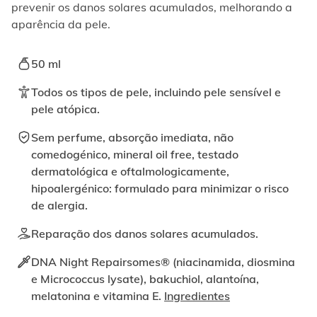
ativando
prevenir os danos solares acumulados, melhorando a
o
aparência da pele.
botão
correspondente.
50 ml
Todos os tipos de pele, incluindo pele sensível e
pele atópica.
Sem perfume, absorção imediata, não
comedogénico, mineral oil free, testado
dermatológica e oftalmologicamente,
hipoalergénico: formulado para minimizar o risco
de alergia.
Reparação dos danos solares acumulados.
DNA Night Repairsomes® (niacinamida, diosmina
e Micrococcus lysate), bakuchiol, alantoína,
melatonina e vitamina E.
Ingredientes