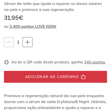
Ao
Sérum de noite que ajuda a reparar os danos solares
navegar
na pele e promove a sua regeneração
com
31,95€
as
setas
ou
3.400 pontos LOVE ISDIN
para
cima
e
Instruções de navegação por teclado
quantity-
1
para
baixo,
selector.totalUnit
os
elementos
Ao ler o QR code deste produto, ganha
340 pontos
.
são
exibidos
um
por
ADICIONAR AO CARRINHO
um.
Os
vídeos
Promova a regeneração natural da sua pele enquanto
podem
dorme com o sérum de noite Eryfotona® Night. Hidrata,
ser
reproduzidos
proporciona ação antioxidante e ajuda a reparar e a