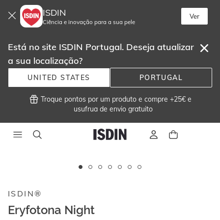
ISDIN
Ver
Ciência e inovação para a sua pele
Está no site ISDIN Portugal. Deseja atualizar
a sua localização?
UNITED STATES
PORTUGAL
 Troque pontos por um produto e compre +25€ e
usufrua de envio gratuito 
Este
carrossel
exibe
ISDIN®
imagens
e
Eryfotona Night
vídeos.