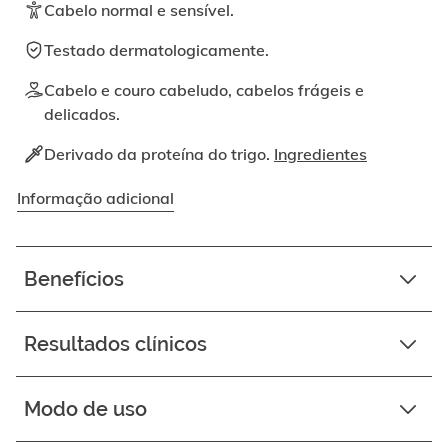
ativando
Cabelo normal e sensível.
o
botão
Testado dermatologicamente.
correspondente.
Cabelo e couro cabeludo, cabelos frágeis e
delicados.
Derivado da proteína do trigo.
Ingredientes
Informação adicional
Benefícios
Resultados clínicos
Modo de uso