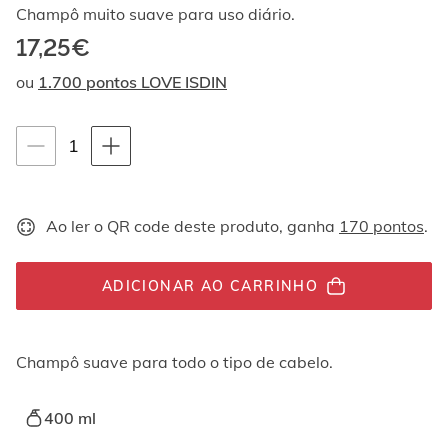
Ao
Champô muito suave para uso diário.
navegar
17,25€
com
as
ou
1.700 pontos LOVE ISDIN
setas
para
cima
Instruções de navegação por teclado
quantity-
1
e
para
selector.totalUnit
baixo,
os
Ao ler o QR code deste produto, ganha
170 pontos
.
elementos
são
exibidos
ADICIONAR AO CARRINHO
um
por
um.
Os
Champô suave para todo o tipo de cabelo.
vídeos
podem
ser
400 ml
reproduzidos