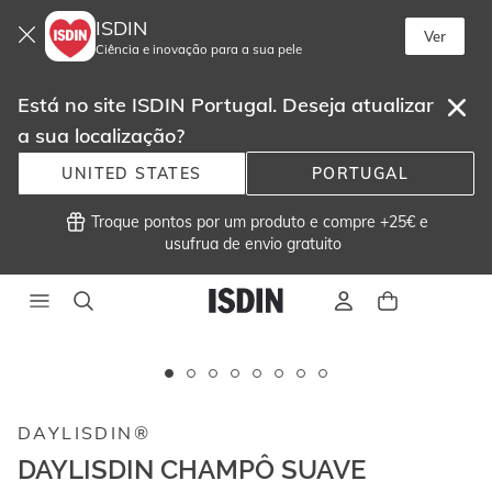
ISDIN
Ver
Ciência e inovação para a sua pele
Está no site ISDIN Portugal. Deseja atualizar
a sua localização?
UNITED STATES
PORTUGAL
 Troque pontos por um produto e compre +25€ e
usufrua de envio gratuito 
Este
carrossel
exibe
DAYLISDIN®
imagens
e
DAYLISDIN CHAMPÔ SUAVE
vídeos.