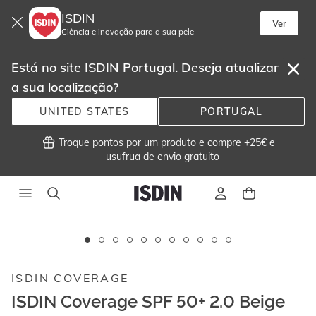
ISDIN
Ver
Ciência e inovação para a sua pele
Está no site ISDIN Portugal. Deseja atualizar
a sua localização?
UNITED STATES
PORTUGAL
 Troque pontos por um produto e compre +25€ e
usufrua de envio gratuito 
Este
carrossel
Novo
exibe
ISDIN COVERAGE
imagens
e
ISDIN Coverage SPF 50+ 2.0 Beige
vídeos.