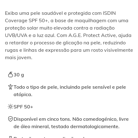
ativando
o
Exiba uma pele saudável e protegida com ISDIN
botão
correspondente.
Coverage SPF 50+, a base de maquilhagem com uma
proteção solar muito elevada contra a radiação
UVB/UVA e a luz azul. Com A.G.E. Protect Active, ajuda
a retardar o processo de glicação na pele, reduzindo
rugas e linhas de expressão para um rosto visivelmente
mais jovem.
30 g
Todo o tipo de pele, incluindo pele sensível e pele
atópica.
SPF 50+
Disponível em cinco tons. Não comedogénico, livre
de óleo mineral, testado dermatologicamente.