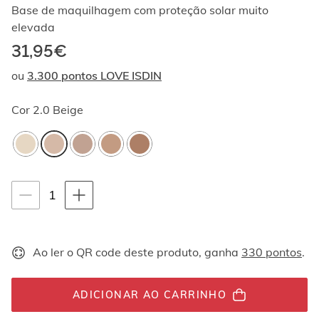
Ao
Base de maquilhagem com proteção solar muito
navegar
elevada
com
31,95€
as
setas
ou
3.300 pontos LOVE ISDIN
para
cima
e
Cor
2.0 Beige
para
baixo,
os
elementos
são
Instruções de navegação por teclado
exibidos
quantity-
1
um
selector.totalUnit
por
um.
Os
Ao ler o QR code deste produto, ganha
330 pontos
.
vídeos
podem
ser
ADICIONAR AO CARRINHO
reproduzidos