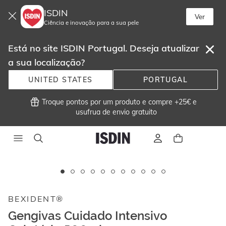
ISDIN
Ver
Ciência e inovação para a sua pele
Está no site ISDIN Portugal. Deseja atualizar
a sua localização?
UNITED STATES
PORTUGAL
 Troque pontos por um produto e compre +25€ e
usufrua de envio gratuito 
Este
carrossel
Sem stock
exibe
BEXIDENT®
imagens
e
Gengivas Cuidado Intensivo
vídeos.