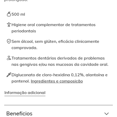
ativando
o
botão
500 ml
correspondente.
Higiene oral complementar de tratamentos
periodontais
Sem álcool, sem glúten, eficácia clinicamente
comprovada.
Tratamentos dentários derivados de problemas
nas gengivas e/ou nas mucosas da cavidade oral.
Digluconato de cloro-hexidina 0,12%, alantoína e
pantenol.
Ingredientes e composição
Informação adicional
Benefícios