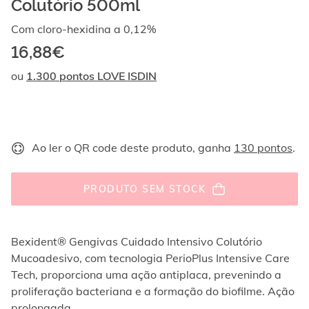
Colutório 500ml
Ao
navegar
Com cloro-hexidina a 0,12%
com
as
16,88€
setas
ou
1.300 pontos LOVE ISDIN
para
cima
e
para
baixo,
os
Ao ler o QR code deste produto, ganha
130 pontos
.
elementos
são
exibidos
PRODUTO SEM STOCK
um
por
um.
Bexident® Gengivas Cuidado Intensivo Colutório
Os
vídeos
Mucoadesivo, com tecnologia PerioPlus Intensive Care
podem
Tech, proporciona uma ação antiplaca, prevenindo a
ser
proliferação bacteriana e a formação do biofilme. Ação
reproduzidos
prolongada.