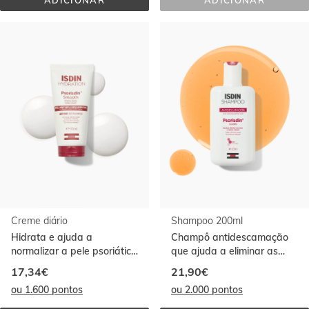
ADICIONAR
ADICIONAR
GEL 
EMOLIENTE 
BANHO 
LOÇÃO 
500ML
DIÁRIA
Creme diário
Shampoo 200ml
Hidrata e ajuda a
Champô antidescamação
normalizar a pele psoriática
que ajuda a eliminar as
mais espessada. Ajuda a
escamas e a reduzir a
17,34€
21,90€
aliviar a comichão
vermelhidão. Recomendado
ou 1.600 pontos
ou 2.000 pontos
para o cuidado e proteção
do couro cabeludo das