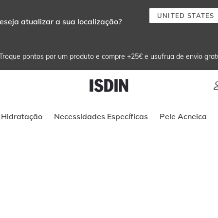
UNITED STATES
eseja atualizar a sua localização?
Troque pontos por um produto e compre +25€ e usufrua de envio grat
Instruções de navegação por teclado
Hidratação
Necessidades Específicas
Pele Acneica