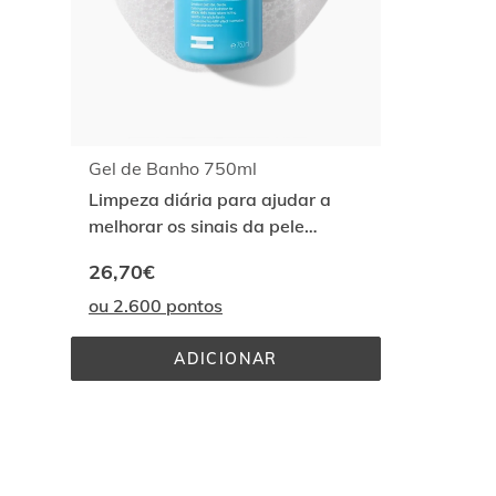
Gel de Banho 750ml
Limpeza diária para ajudar a
melhorar os sinais da pele
atópica
26,70€
ou 2.600 pontos
ADICIONAR
GEL 
DE 
BANHO 
750ML