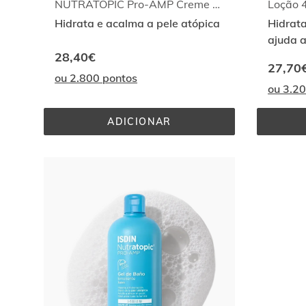
NUTRATOPIC Pro-AMP Creme Corporal Emoliente
Loção 
Hidrata e acalma a pele atópica
Hidrata
ajuda a
28,40€
27,70
ou 2.800 pontos
ou 3.2
ADICIONAR
NUTRATOPIC 
PRO-
AMP 
CREME 
CORPORAL 
EMOLIENTE