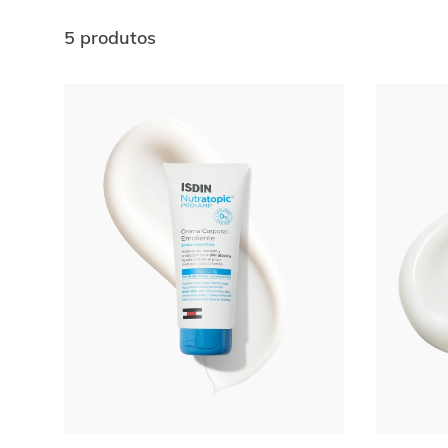
5 produtos
Ir al
final
de
la
lista