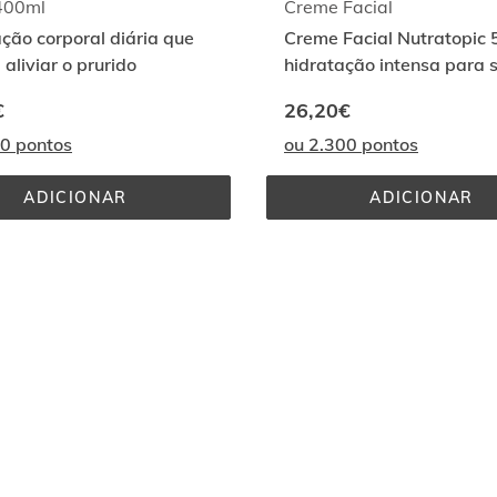
400ml
Creme Facial
ção corporal diária que
Creme Facial Nutratopic 
 aliviar o prurido
hidratação intensa para 
pele.
€
26,20€
00 pontos
ou 2.300 pontos
ADICIONAR
ADICIONAR
LOÇÃO 
CREME 
400ML
FACIAL