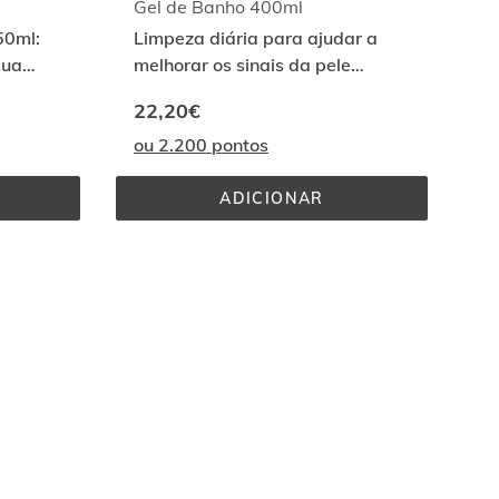
Gel de Banho 400ml
50ml:
Limpeza diária para ajudar a
sua
melhorar os sinais da pele
atópica
22,20€
ou 2.200 pontos
ADICIONAR
GEL 
DE 
BANHO 
400ML