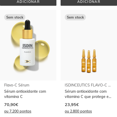
ADICIONAR
ADICIONAR
ROTINA 
FLAVO-
DAY&NIGHT 
C 
ANTIOXIDANTE 
FORTE 
10+10 
1U
Sem stock
Sem stock
AMPOLAS
Flavo-C Sérum
ISDINCEUTICS FLAVO-C ULTRAGLICAN AMPOLAS 10 UNID
Sérum antioxidante com
Sérum antioxidante com
vitamina C
vitamina C que protege e
ilumina o rosto
70,90€
23,95€
ou 7.200 pontos
ou 2.800 pontos