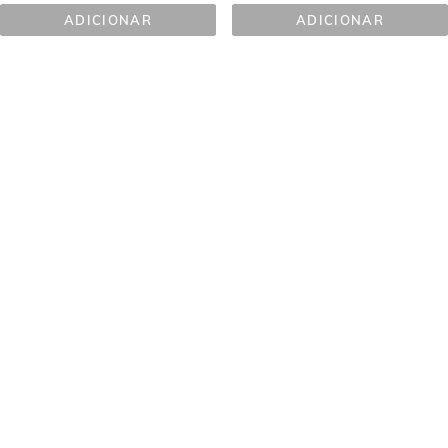
ADICIONAR
ADICIONAR
FLAVO-
ISDINCEUTICS 
C 
FLAVO-
SÉRUM
C 
ULTRAGLICAN 
AMPOLAS 
10 
UNID