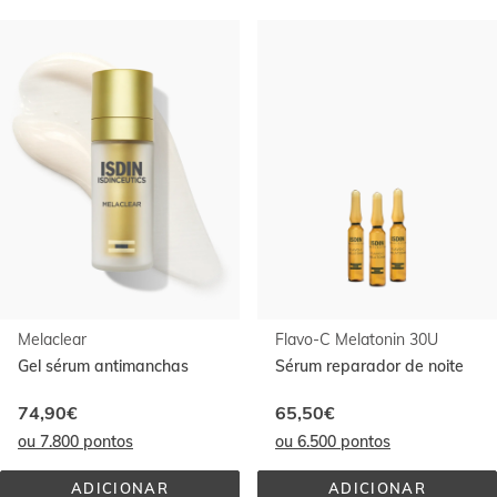
Ir al
final
de
la
lista
Melaclear
Flavo-C Melatonin 30U
Gel sérum antimanchas
Sérum reparador de noite
74,90€
65,50€
ou 7.800 pontos
ou 6.500 pontos
ADICIONAR
ADICIONAR
MELACLEAR
FLAVO-