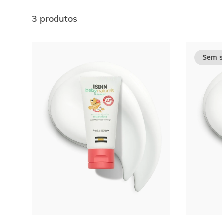
3 produtos
Ir al
final
Sem s
de
la
lista