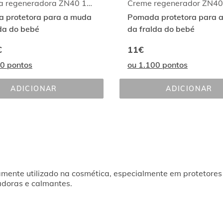
Pomada regeneradora ZN40 100ml
Creme regenerador ZN40
 protetora para a muda
Pomada protetora para 
da do bebé
da fralda do bebé
€
11€
00 pontos
ou 1.100 pontos
ADICIONAR
ADICIONAR
POMADA 
CREME 
REGENERADORA 
REGENE
ZN40 
ZN40 
100ML
50ML
lamente utilizado na cosmética, especialmente em protetore
adoras e calmantes.