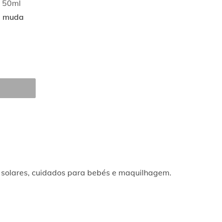
 50ml
a muda
RADOR 
s solares, cuidados para bebés e maquilhagem.