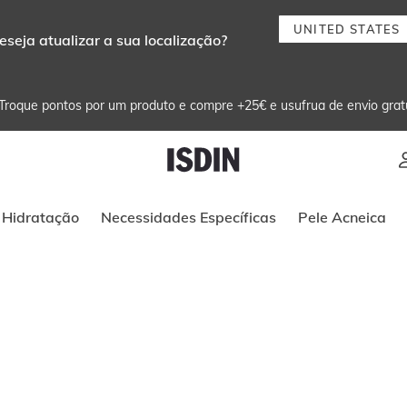
UNITED STATES
eseja atualizar a sua localização?
Troque pontos por um produto e compre +25€ e usufrua de envio grat
Instruções de navegação por teclado
Hidratação
Necessidades Específicas
Pele Acneica