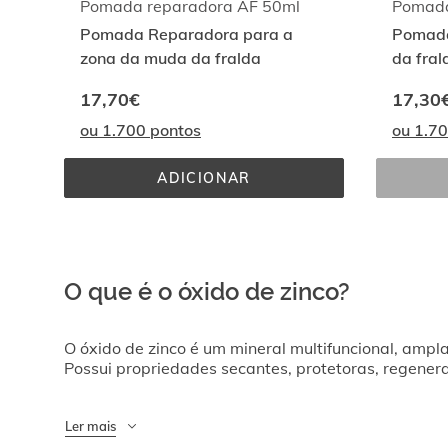
Pomada reparadora AF 50ml
Pomada Reparadora para a
Pomada
zona da muda da fralda
da fral
17,70€
17,30
ou 1.700 pontos
ou 1.7
ADICIONAR
POMADA 
REPARADORA 
AF 
50ML
O que é o óxido de zinco?
O óxido de zinco é um mineral multifuncional, amp
Possui propriedades secantes, protetoras, regener
Ler mais