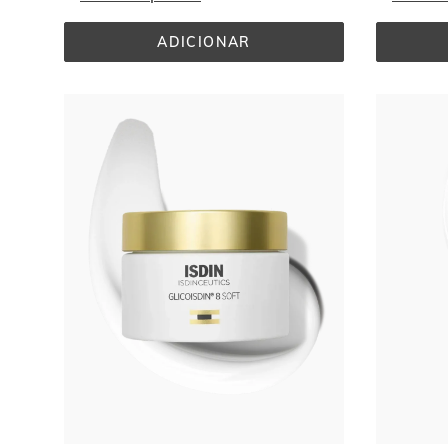
ADICIONAR
FRESH 
BREATH 
COLUTÓRIO 
500ML
Ir al
final
de
la
lista