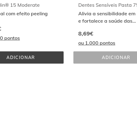
sdin® 15 Moderate
Dentes Sensíveis Pasta 
ial com efeito peeling
Alivia a sensibilidade em
e fortalece a saúde das
€
gengivas. Com CPC+Cym
8,69€
00 pontos
ou 1.000 pontos
ADICIONAR
ADICIONAR
GLICOISDIN® 
DENTES 
15 
SENSÍVEI
MODERATE
PASTA 
75ML