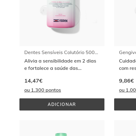
Dentes Sensíveis Colutório 500ml
Alivia a sensibilidade em 2 dias
Cuidado
e fortalece a saúde das
com re
gengivas. Com CPC+Cymenol
CPC+C
14,47€
9,86€
ou 1.300 pontos
ou 1.0
ADICIONAR
DENTES 
SENSÍVEIS 
COLUTÓRIO 
500ML