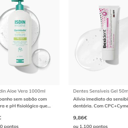
din Aloe Vera 1000ml
Dentes Sensíveis Gel 50m
 banho sem sabão com
Alívio imediato da sensib
ra e pH fisiológico que
dentária. Com CPC+Cyme
a o equilíbrio cutâneo.
€
9,86€
00 pontos
ou 1.100 pontos