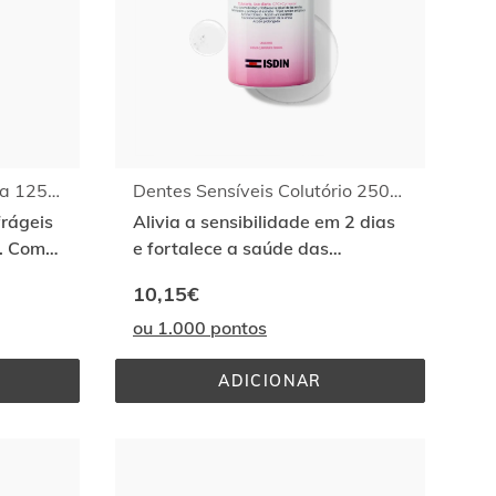
Gengivas Uso Diário Pasta 125ml
Dentes Sensíveis Colutório 250ml
frágeis
Alivia a sensibilidade em 2 dias
s. Com
e fortalece a saúde das
gengivas. Com CPC+Cymenol
10,15€
ou 1.000 pontos
ADICIONAR
S 
DENTES 
SENSÍVEIS 
COLUTÓRIO 
250ML