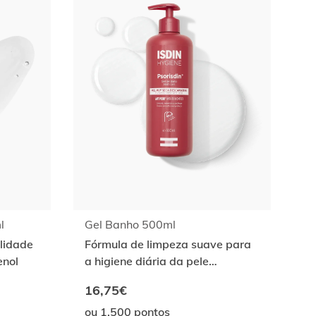
l
Gel Banho 500ml
ilidade
Fórmula de limpeza suave para
nol
a higiene diária da pele
psoriática.
16,75€
ou 1.500 pontos