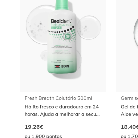
Fresh Breath Colutório 500ml
Germis
Hálito fresco e duradouro em 24
Gel de
horas. Ajuda a melhorar a secura
Aloe ve
da boca. Uso diário
respeit
19,26€
18,40
ou 1.900 pontos
ou 1.7