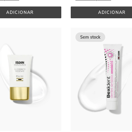
ADICIONAR
ADICIONAR
GERMISDIN 
DENTES 
ALOE 
SENSÍVEI
VERA 
GEL 
1000ML
50ML
Sem stock