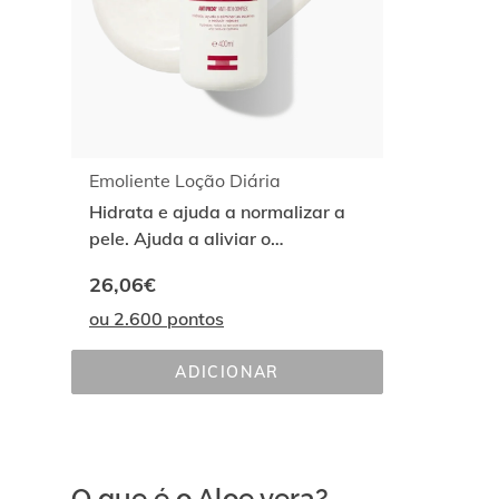
Emoliente Loção Diária
Hidrata e ajuda a normalizar a
pele. Ajuda a aliviar o
desconforto de uma pele
26,06€
saudável com psoríase
ou 2.600 pontos
ADICIONAR
EMOLIENTE 
LOÇÃO 
DIÁRIA
O que é o Aloe vera?