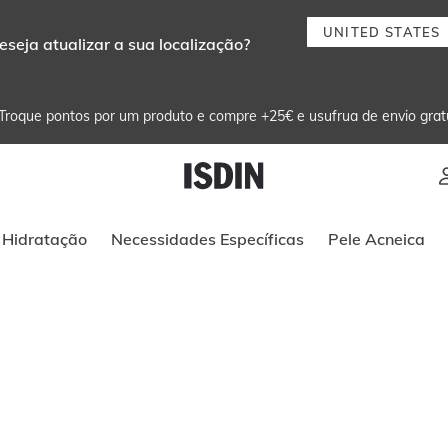
UNITED STATES
eseja atualizar a sua localização?
Troque pontos por um produto e compre +25€ e usufrua de envio grat
Instruções de navegação por teclado
Hidratação
Necessidades Específicas
Pele Acneica