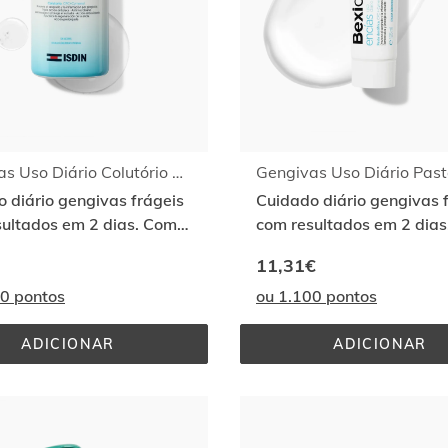
Gengivas Uso Diário Colutório 250ml
 diário gengivas frágeis
Cuidado diário gengivas 
sultados em 2 dias. Com
com resultados em 2 dia
ymenol
CPC+Cymenol
11,31€
00 pontos
ou 1.100 pontos
ADICIONAR
ADICIONAR
GENGIVAS 
GENGIVA
USO 
USO 
DIÁRIO 
DIÁRIO 
COLUTÓRIO 
PASTA 
250ML
125ML