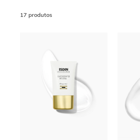
17 produtos
Ir al
final
de
la
lista