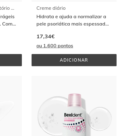
Gengivas Uso Diário Colutório 500ml
Creme diário
frágeis
Hidrata e ajuda a normalizar a
s. Com
pele psoriática mais espessada.
Ajuda a aliviar a comichão
17,34€
ou 1.600 pontos
ADICIONAR
S 
CREME 
DIÁRIO
IO 