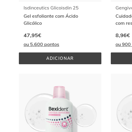
Isdinceutics Glicoisdin 25
Gengiv
Gel esfoliante com Ácido
Cuidado
Glicólico
com re
CPC+C
47,95€
8,96€
ou 5.600 pontos
ou 900
ADICIONAR
ISDINCEUTICS 
GLICOISDIN 
25