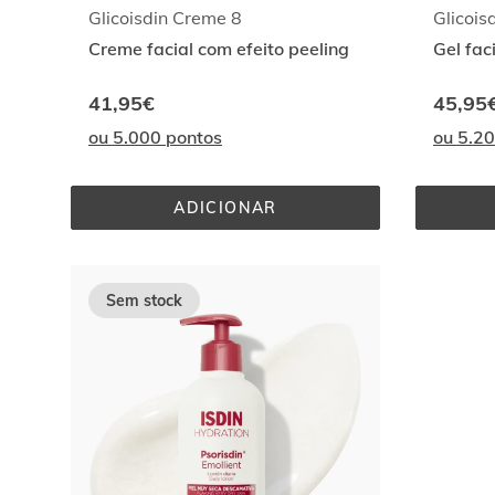
Glicoisdin Creme 8
Glicoi
Creme facial com efeito peeling
Gel fac
41,95€
45,95
ou 5.000 pontos
ou 5.2
ADICIONAR
GLICOISDIN 
CREME 
8
Sem stock