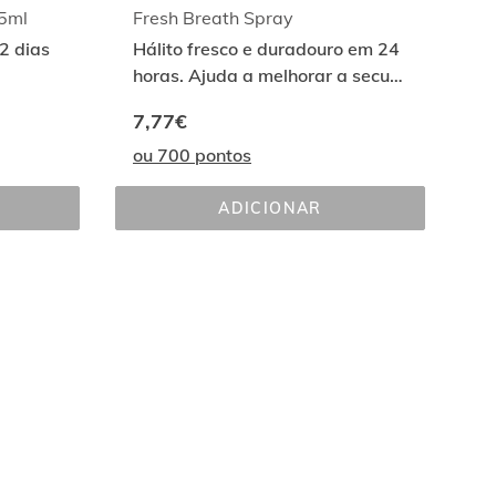
75ml
Fresh Breath Spray
 2 dias
Hálito fresco e duradouro em 24
horas. Ajuda a melhorar a secura
enol
da boca. Uso diário
7,77€
ou 700 pontos
ADICIONAR
FRESH 
S 
BREATH 
SPRAY