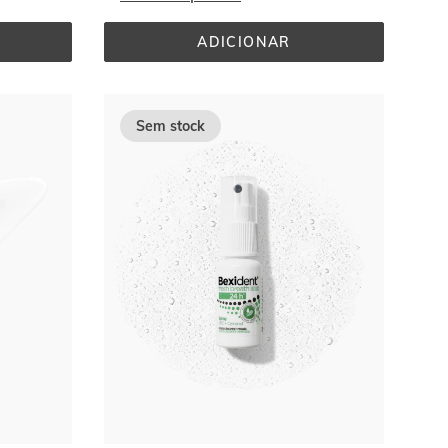
ADICIONAR
GEL 
S 
BANHO 
500ML
Sem stock