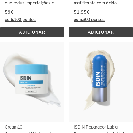
que reduz imperfeições e
matificante com ácido
rugas
hialurónico para pele mista
59€
51,95€
e oleosa
ou 6.100 pontos
ou 5.300 pontos
ADICIONAR
ADICIONAR
SALICYLIC 
HYALURONIC 
RENEWAL
MOISTURE 
OILY
Cream10
ISDIN Reparador Labial