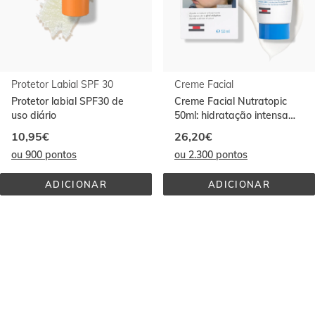
Protetor Labial SPF 30
Creme Facial
Protetor labial SPF30 de
Creme Facial Nutratopic
uso diário
50ml: hidratação intensa
para sua pele.
10,95€
26,20€
ou 900 pontos
ou 2.300 pontos
ADICIONAR
ADICIONAR
PROTETOR 
CREME 
LABIAL 
FACIAL
SPF 
30