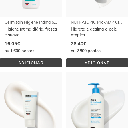
Germisdin Higiene Intima 500ml
NUTRATOPIC Pro-AMP Creme Corporal Emoliente
Higiene íntima diária, fresca
Hidrata e acalma a pele
e suave
atópica
16,05€
28,40€
ou 1.600 pontos
ou 2.800 pontos
ADICIONAR
ADICIONAR
GERMISDIN 
NUTRATOPIC 
HIGIENE 
PRO-
INTIMA 
AMP 
500ML
CREME 
CORPORAL 
EMOLIENTE