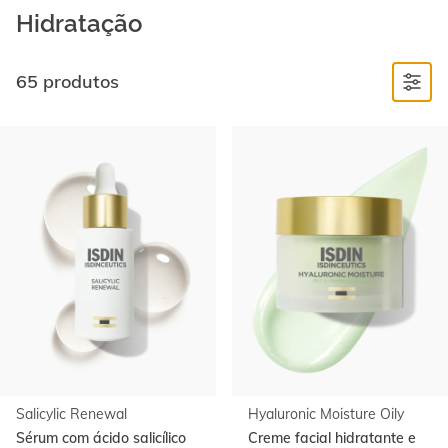
Hidratação
65 produtos
Ir al
final
de
la
lista
Salicylic Renewal
Hyaluronic Moisture Oily
Sérum com ácido salicílico
Creme facial hidratante e