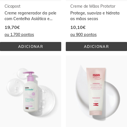
Cicapost
Creme de Mãos Protetor
Creme regenerador da pele
Protege, suaviza e hidrata
com Centelha Asiática e
as mãos secas
Óleo de Rosa Mosqueta
19,70€
10,10€
ou 1.700 pontos
ou 900 pontos
ADICIONAR
ADICIONAR
CICAPOST
CREME 
DE 
MÃOS 
PROTETOR