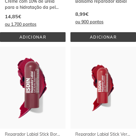
Creme com 10% de ureia
Bálsamo reparador labial
para a hidratação da pele
seca e adequada para
8,99€
14,85€
pele sensível.
ou 900 pontos
ou 1.700 pontos
ADICIONAR
ADICIONAR
CREAM10
ISDIN 
REPARADOR 
LABIAL
Reparador Labial Stick Bordeaux
Reparador Labial Stick Vermelho