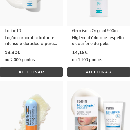
Lotion10
Germisdin Original 500ml
Loção corporal hidratante
Higiene diária que respeita
intensa e duradoura para
o equilíbrio da pele.
pele seca ou repuxada.
19,90€
14,18€
ou 2.000 pontos
ou 1.100 pontos
ADICIONAR
ADICIONAR
LOTION10
GERMISDIN 
ORIGINAL 
500ML