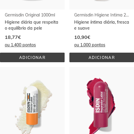
Germisdin Original 1000ml
Germisdin Higiene Intima 250ml
Higiene diária que respeita
Higiene íntima diária, fresca
o equilíbrio da pele
e suave
18,77€
10,90€
ou 1.400 pontos
ou 1.000 pontos
ADICIONAR
ADICIONAR
GERMISDIN 
GERMISDIN 
ORIGINAL 
HIGIENE 
1000ML
INTIMA 
250ML