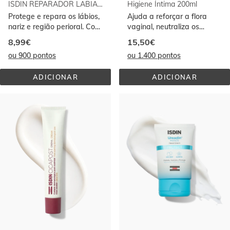
ISDIN REPARADOR LABIAL FLUIDO 10ML
Higiene Íntima 200ml
Protege e repara os lábios,
Ajuda a reforçar a flora
nariz e região perioral. Com
vaginal, neutraliza os
ácido hialurónico.
odores e hidrata.
8,99€
15,50€
ou 900 pontos
ou 1.400 pontos
ADICIONAR
ADICIONAR
ISDIN 
HIGIENE 
REPARADOR 
ÍNTIMA 
LABIAL 
200ML
FLUIDO 
10ML