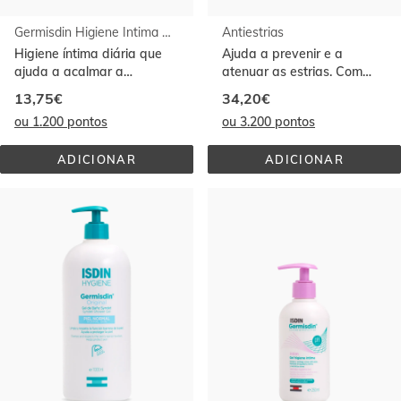
Germisdin Higiene Intima Calm 250ml
Antiestrias
Higiene íntima diária que
Ajuda a prevenir e a
ajuda a acalmar a
atenuar as estrias. Com
comichão e a irritação
89% de ingredientes de
13,75€
34,20€
origem natural.
ou 1.200 pontos
ou 3.200 pontos
ADICIONAR
ADICIONAR
GERMISDIN 
ANTIESTRIAS
HIGIENE 
INTIMA 
Ir al
CALM 
final
250ML
de
la
lista