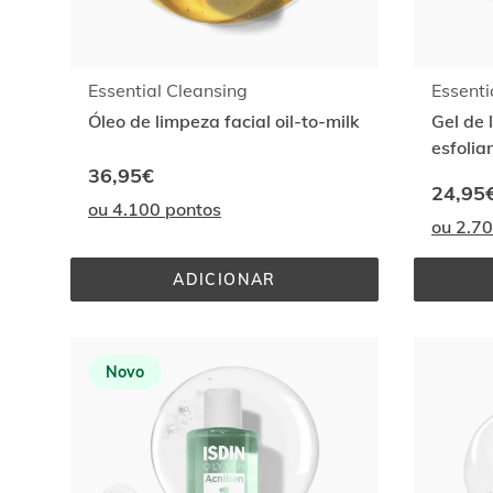
Essential Cleansing
Essenti
Óleo de limpeza facial oil-to-milk
Gel de 
esfolia
36,95€
98% de 
24,95
ou 4.100 pontos
ou 2.7
ADICIONAR
ESSENTIAL 
CLEANSING
Novo