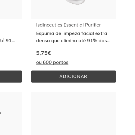
Isdinceutics Essential Purifier
Espuma de limpeza facial extra
até 91%
densa que elimina até 91% das
impurezas da pele¹
5,75€
ou 600 pontos
ADICIONAR
AL 
ISDINCEUTICS 
R
ESSENTIAL 
PURIFIER