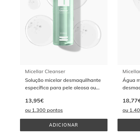
Micellar Cleanser
Micella
Solução micelar desmaquilhante
Água mi
específica para pele oleosa ou
desmaqu
com tendência acneica
hidrata
13,95€
18,77
ou 1.300 pontos
ou 1.4
ADICIONAR
MICELLAR 
CLEANSER