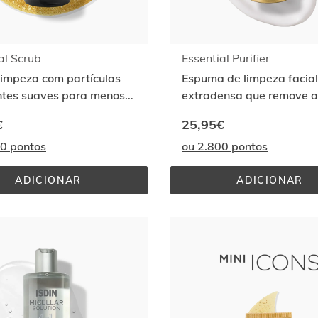
al Scrub
Essential Purifier
limpeza com partículas
Espuma de limpeza facial
ntes suaves para menos
extradensa que remove 
poros obstruídos¹
das impurezas da pele
€
25,95€
00 pontos
ou 2.800 pontos
ADICIONAR
ADICIONAR
ESSENTIAL 
ESSENTI
SCRUB
PURIFIE