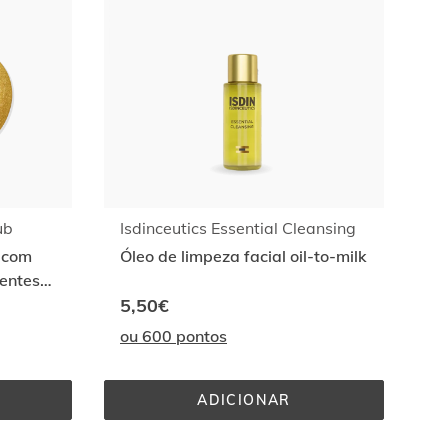
ub
Isdinceutics Essential Cleansing
e com
Óleo de limpeza facial oil-to-milk
entes
5,50€
ou 600 pontos
ADICIONAR
UTICS 
ISDINCEUTICS 
AL 
ESSENTIAL 
CLEANSING