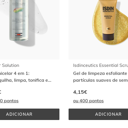
r Solution
Isdinceutics Essential Scr
celar 4 em 1:
Gel de limpeza esfoliant
ilha, limpa, tonifica e
partículas suaves de sem
de azeitona
€
4,15€
00 pontos
ou 400 pontos
ADICIONAR
ADICIONAR
MICELLAR 
ISDINCE
SOLUTION
ESSENTI
SCRUB