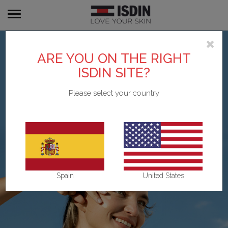
Toggle
navigation
ARE YOU ON THE RIGHT
ISDIN SITE?
Please select your country
Spain
United States