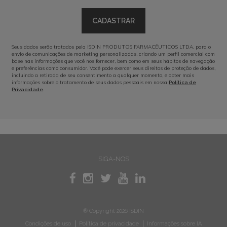
CADASTRAR
Seus dados serão tratados pela ISDIN PRODUTOS FARMACÊUTICOS LTDA. para o
envio de comunicações de marketing personalizadas, criando um perfil comercial com
base nas informações que você nos fornecer, bem como em seus hábitos de navegação
e preferências como consumidor. Você pode exercer seus direitos de proteção de dados,
incluindo a retirada de seu consentimento a qualquer momento, e obter mais
informações sobre o tratamento de seus dados pessoais em nossa
Política de
.
Privacidade
SIGA-NOS
® Copyright 2026 ISDIN
Condições de uso
Política de privacidade
Informações sobre IA