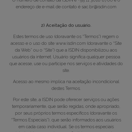
O número de contato da ISDIN é +55 11 3018 8700 e o
endereço de e-mail de contato é sac.br@isdin.com
2) Aceitação do usuário.
Estes termos de uso (doravante os “Termos”) regem o
acesso e o uso do site www.isdin.com (doravante o “Site
da Web” ou o “Site”) que a ISDIN disponibilizou aos
usuários da internet. Usuário significa qualquer pessoa
que acesse, use ou participe nos serviços e atividades do
site.
Acesso ao mesmo implica na aceitação incondicional
destes Termos.
Por este site, a ISDIN pode oferecer serviços ou ações
temporariamente, que serão regidas, onde apropriado,
por seus próprios termos específicos (doravante os
“Termos Especiais”), que serão informados aos usuários
em cada caso individual. Se os termos especiais