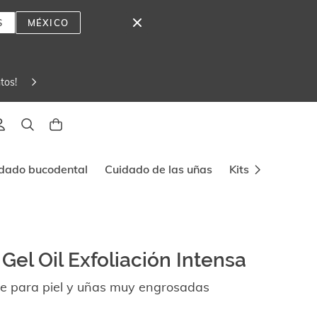
S
MÉXICO
tos! 
lado
dado bucodental
Cuidado de las uñas
Kits y viajes
®
Gel Oil Exfoliación Intensa
nte para piel y uñas muy engrosadas