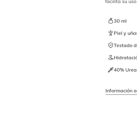
facilita su uso
30 ml
Piel y uñ
Testado d
Hidrataci
40% Urea I
Información a