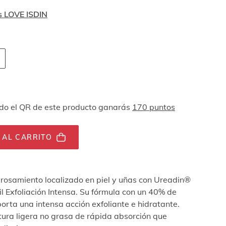
s LOVE ISDIN
 navegación por teclado
ades
o el QR de este producto ganarás
170 puntos
 AL CARRITO
rosamiento localizado en piel y uñas con Ureadin®
il Exfoliación Intensa. Su fórmula con un 40% de
orta una intensa acción exfoliante e hidratante.
tura ligera no grasa de rápida absorción que