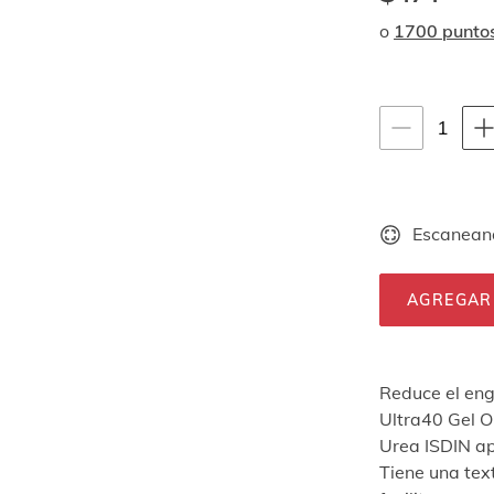
o
1700 punto
Instrucciones de
1
1
unid
Escaneand
AGREGAR
Reduce el eng
Ultra40 Gel O
Urea ISDIN ap
Tiene una tex