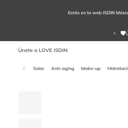
Estás en la web ISDIN México
Ú
Únete a LOVE ISDIN
Solar
Anti-aging
Make-up
Hidrataci
Este
carrusel
muestra
imágenes
y
videos.