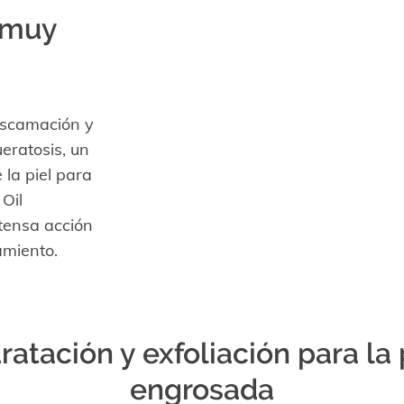
l muy
escamación y
ueratosis, un
la piel para
Oil
ntensa acción
amiento.
ratación y exfoliación para la 
engrosada