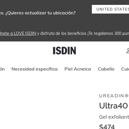
UNITED STATE
. ¿Quieres actualizar tu ubicación?
nete a LOVE ISDIN
 y disfruta de los beneficios ¡Te regalamos 300 pun
Instrucciones de navegación por tec
ón
Necesidad específica
Piel Acneica
Cabello
Cui
UREADIN
Ultra40 
Gel exfolia
$474