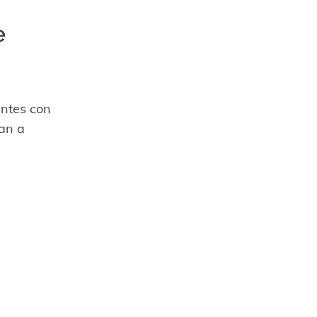
e
entes con
an a