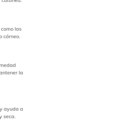
 cutánea.
í como las
o córneo.
humedad
antener la
l y ayuda a
y seca.