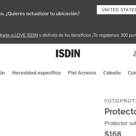
UNITED STATE
. ¿Quieres actualizar tu ubicación?
nete a LOVE ISDIN
 y disfruta de los beneficios ¡Te regalamos 300 pun
Instrucciones de navegación por tec
ón
Necesidad específica
Piel Acneica
Cabello
Cui
FOTOPROT
Protect
Protector so
$168