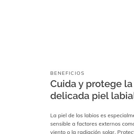
enfocable,
los
videos
se
pueden
reproducir
activando
el
botón
correspondiente.
BENEFICIOS
Cuida y protege la
delicada piel labia
La piel de los labios es especial
sensible a factores externos como e
viento o la radiación solar. Protec