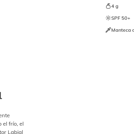
4 g
SPF 50+
Manteca de
l
mente
l frío, el
tor Labial