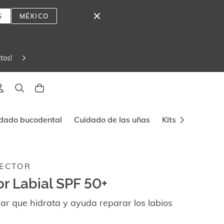
S
MÉXICO
tos! 
lado
dado bucodental
Cuidado de las uñas
Kits y viajes
ECTOR
or Labial SPF 50+
lar que hidrata y ayuda reparar los labios