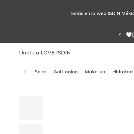
Estás en la web ISDIN México
Ú
Únete a LOVE ISDIN
Solar
Anti-aging
Make-up
Hidrataci
Este
carrusel
muestra
imágenes
y
videos.