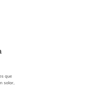
a
es que
n solar,