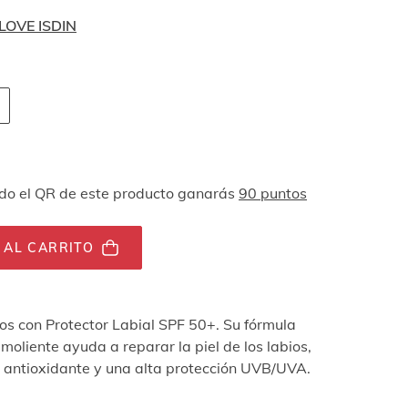
 LOVE ISDIN
 navegación por teclado
ades
o el QR de este producto ganarás
90 puntos
 AL CARRITO
ios con Protector Labial SPF 50+. Su fórmula
moliente ayuda a reparar la piel de los labios,
 antioxidante y una alta protección UVB/UVA.