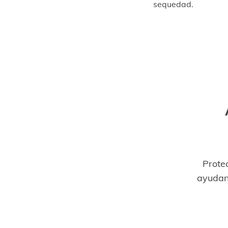
sequedad.
Prote
ayudan 