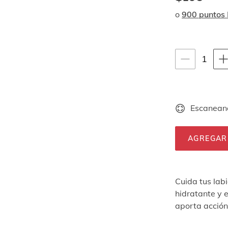
o
900 puntos
Instrucciones de
1
1
unid
Escaneand
AGREGAR
Cuida tus lab
hidratante y e
aporta acción