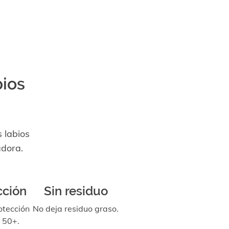
bios
 labios
adora.
cción
Sin residuo
otección
No deja residuo graso.
 50+.