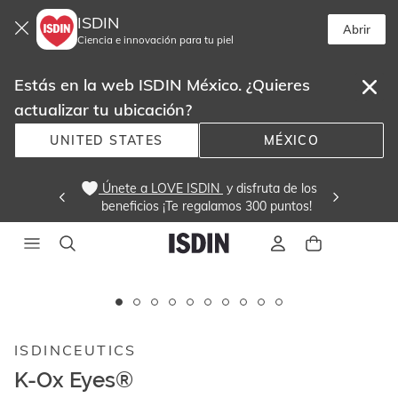
ISDIN
Abrir
Ciencia e innovación para tu piel
Estás en la web ISDIN México. ¿Quieres
actualizar tu ubicación?
UNITED STATES
MÉXICO
 Únete a LOVE ISDIN 
 y disfruta de los
beneficios ¡Te regalamos 300 puntos! 
Este
carrusel
muestra
ISDINCEUTICS
imágenes
y
K-Ox Eyes®
videos.