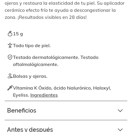
elemento
ojeras y restaura la elasticidad de tu piel. Su aplicador
enfocable,
cerámico efecto frío te ayuda a descongestionar la
los
zona. ¡Resultados visibles en 28 días!
videos
se
pueden
15 g
reproducir
activando
Todo tipo de piel.
el
botón
Testado dermatológicamente. Testado
correspondiente.
oftalmológicamente.
Bolsas y ojeras.
Vitamina K Óxido, ácido hialurónico, Haloxyl,
Eyeliss.
Ingredientes
Beneficios
Antes y después