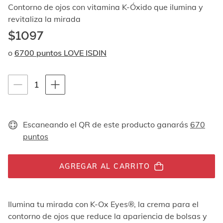
Al
Contorno de ojos con vitamina K-Óxido que ilumina y
navegar
revitaliza la mirada
con
$1097
las
flechas
o
6700 puntos LOVE ISDIN
arriba
y
abajo
Instrucciones de navegación por teclado
1
1
se
muestran
unidades
uno
por
Escaneando el QR de este producto ganarás
670
uno.
En
puntos
el
caso
de
AGREGAR AL CARRITO
las
imágenes
no
Ilumina tu mirada con K-Ox Eyes®, la crema para el
hay
ningún
contorno de ojos que reduce la apariencia de bolsas y