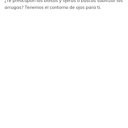
¿Te preocupan las bolsas y ojeras o buscas suavizar las
arrugas? Tenemos el contorno de ojos para ti.