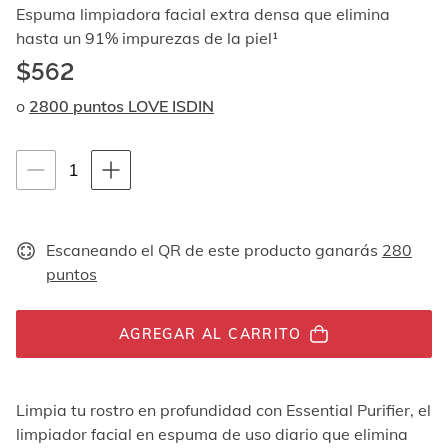
Al
Espuma limpiadora facial extra densa que elimina
navegar
hasta un 91% impurezas de la piel¹
con
$562
las
flechas
o
2800 puntos LOVE ISDIN
arriba
y
abajo
Instrucciones de navegación por teclado
1
1
se
muestran
unidades
uno
por
Escaneando el QR de este producto ganarás
280
uno.
En
puntos
el
caso
de
AGREGAR AL CARRITO
las
imágenes
no
Limpia tu rostro en profundidad con Essential Purifier, el
hay
ningún
limpiador facial en espuma de uso diario que elimina