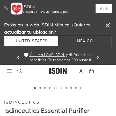
ISDIN
Abrir
Ciencia e innovación para tu piel
Estás en la web ISDIN México. ¿Quieres
actualizar tu ubicación?
UNITED STATES
MÉXICO
 Únete a LOVE ISDIN 
 y disfruta de los
beneficios ¡Te regalamos 300 puntos! 
Este
carrusel
muestra
ISDINCEUTICS
imágenes
y
Isdinceutics Essential Purifier
videos.