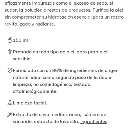
elemento
eficazmente impurezas como el exceso de sebo, el
enfocable,
sudor, la polución o restos de productos. Purifica la piel
los
sin comprometer su hidratación esencial para un rostro
videos
revitalizado y radiante.
se
pueden
reproducir
150 ml
activando
el
Probado en todo tipo de piel, apto para piel
botón
sensible.
correspondiente.
Formulado con un 86% de ingredientes de origen
natural; ideal como segundo paso de la doble
limpieza; no comedogénico, testado
oftalmológicamente.
Limpieza facial.
Extracto de oliva mediterránea, isómero de
sacárido, extracto de lavanda.
Ingredientes