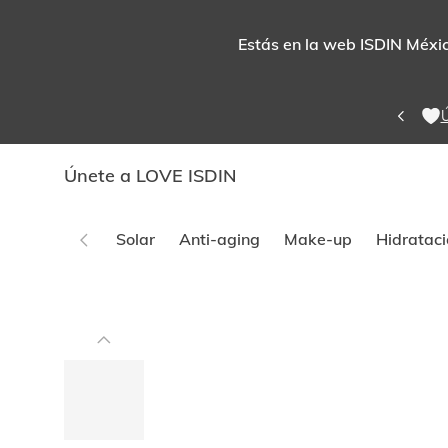
Estás en la web ISDIN México
Ú
Únete a LOVE ISDIN
Solar
Anti-aging
Make-up
Hidrataci
Este
carrusel
muestra
imágenes
y
videos.