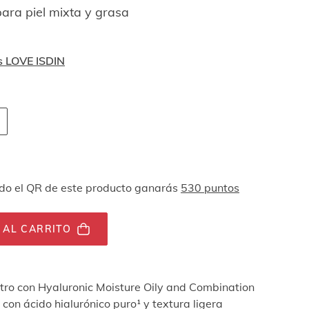
para piel mixta y grasa
s LOVE ISDIN
 navegación por teclado
ades
o el QR de este producto ganarás
530 puntos
 AL CARRITO
stro con Hyaluronic Moisture Oily and Combination
 con ácido hialurónico puro¹ y textura ligera