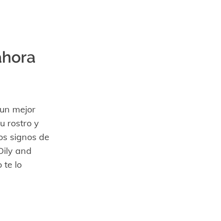
ahora
 un mejor
u rostro y
os signos de
Oily and
 te lo