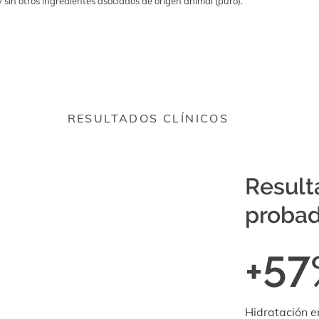
 sin otros ingredientes asociados de origen animal (puro).
RESULTADOS CLÍNICOS
Result
probad
+57
Hidratación e