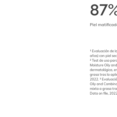
87
Piel matificad
¹ Evaluación de l
años) con piel se
² Test de uso par
Moisture Oily an
dermatológica, en
grasa tras la apl
2022. ³ Evaluació
Oily and Combinat
mixta a grasa tra
Data on file, 202