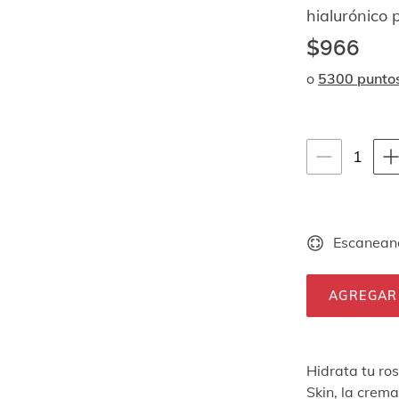
hialurónico 
$966
o
5300 punto
Instrucciones de
1
1
unid
Escaneand
AGREGAR
Hidrata tu ro
Skin, la crema