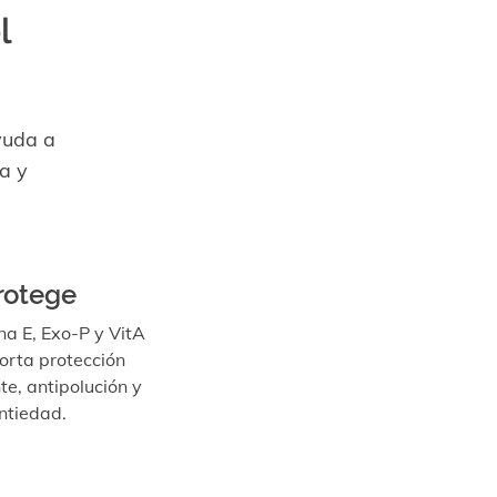
l
yuda a
a y
rotege
na E, Exo-P y VitA
orta protección
te, antipolución y
ntiedad.