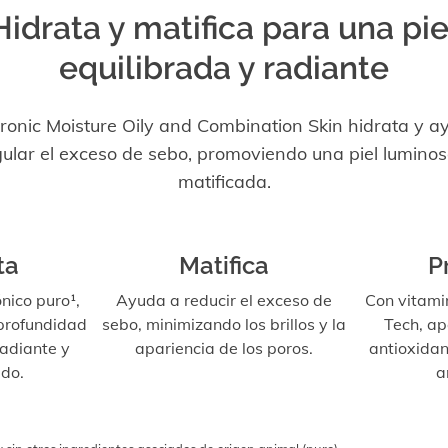
Hidrata y matifica para una pie
equilibrada y radiante
ronic Moisture Oily and Combination Skin hidrata y a
gular el exceso de sebo, promoviendo una piel luminos
matificada.
ta
Matifica
P
nico puro¹,
Ayuda a reducir el exceso de
Con vitami
 profundidad
sebo, minimizando los brillos y la
Tech, ap
radiante y
apariencia de los poros.
antioxidan
do.
a