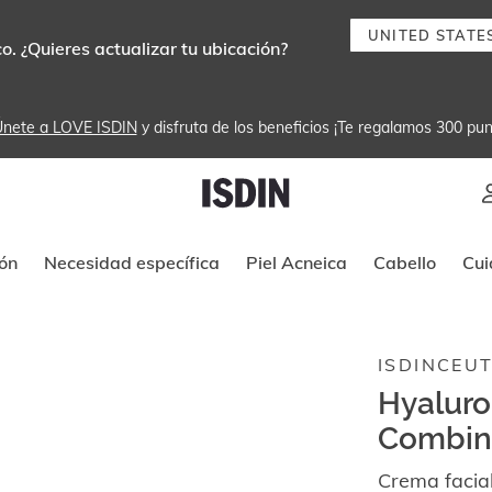
UNITED STATE
. ¿Quieres actualizar tu ubicación?
nete a LOVE ISDIN
 y disfruta de los beneficios ¡Te regalamos 300 pun
Instrucciones de navegación por tec
ón
Necesidad específica
Piel Acneica
Cabello
Cui
ISDINCEUT
Hyaluro
Combina
Crema facial