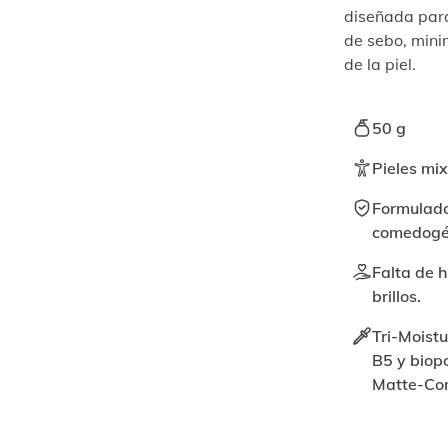
diseñada para
de sebo, minim
de la piel.
50 g
Pieles mix
Formulado
comedogé
Falta de h
brillos.
Tri-Moistu
B5 y biop
Matte-Co