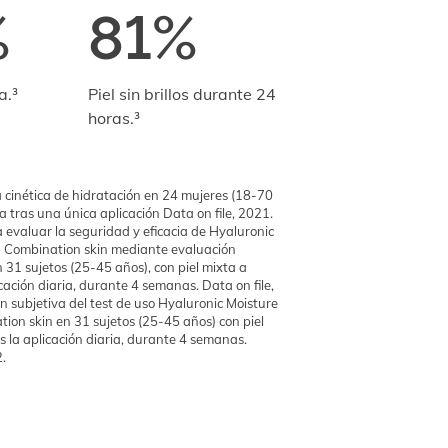
%
81%
a.³
Piel sin brillos durante 24
horas.³
a cinética de hidratación en 24 mujeres (18-70
ca tras una única aplicación Data on file, 2021.
a evaluar la seguridad y eficacia de Hyaluronic
d Combination skin mediante evaluación
 31 sujetos (25-45 años), con piel mixta a
icación diaria, durante 4 semanas. Data on file,
n subjetiva del test de uso Hyaluronic Moisture
ion skin en 31 sujetos (25-45 años) con piel
s la aplicación diaria, durante 4 semanas.
2.