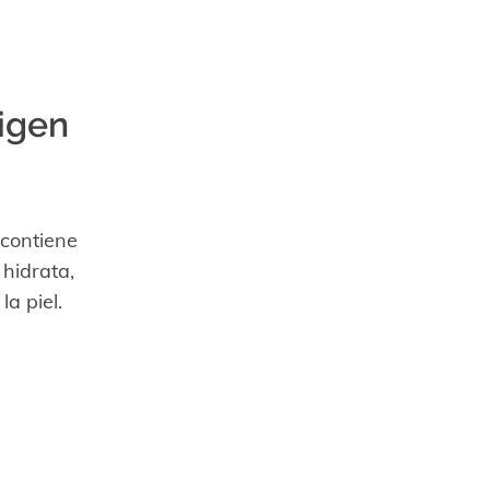
igen
 contiene
hidrata,
a piel.