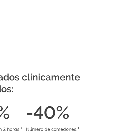
ados clínicamente
os:
%
-40%
n 2 horas.¹
Número de comedones.²