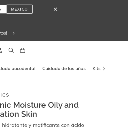
S
MÉXICO
tos! 
lado
dado bucodental
Cuidado de las uñas
Kits y viajes
ICS
nic Moisture Oily and
tion Skin
 hidratante y matificante con ácido