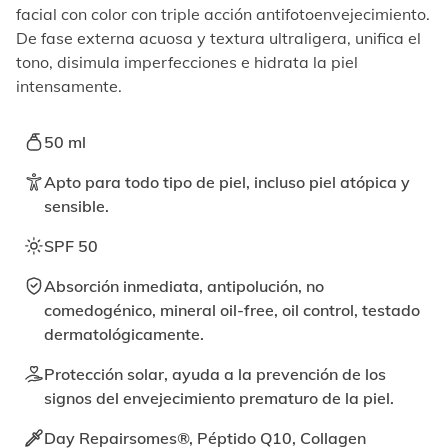
elemento
facial con color con triple acción antifotoenvejecimiento.
enfocable,
De fase externa acuosa y textura ultraligera, unifica el
los
tono, disimula imperfecciones e hidrata la piel
videos
se
intensamente.
pueden
reproducir
50 ml
activando
el
Apto para todo tipo de piel, incluso piel atópica y
botón
correspondiente.
sensible.
SPF 50
Absorción inmediata, antipolución, no
comedogénico, mineral oil-free, oil control, testado
dermatológicamente.
Protección solar, ayuda a la prevención de los
signos del envejecimiento prematuro de la piel.
Day Repairsomes®, Péptido Q10, Collagen