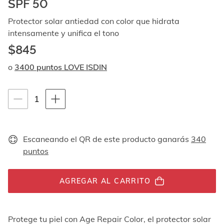
SPF 50
Al
navegar
Protector solar antiedad con color que hidrata
con
intensamente y unifica el tono
las
flechas
$845
arriba
y
o
3400 puntos LOVE ISDIN
abajo
se
muestran
Instrucciones de navegación por teclado
1
1
uno
unidades
por
uno.
En
Escaneando el QR de este producto ganarás
340
el
puntos
caso
de
las
AGREGAR AL CARRITO
imágenes
no
hay
ningún
Protege tu piel con Age Repair Color, el protector solar