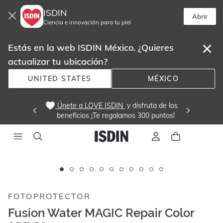
ISDIN
Abrir
Ciencia e innovación para tu piel
Estás en la web ISDIN México. ¿Quieres
actualizar tu ubicación?
UNITED STATES
MÉXICO
 Únete a LOVE ISDIN 
 y disfruta de los
beneficios ¡Te regalamos 300 puntos! 
Este
carrusel
muestra
FOTOPROTECTOR
imágenes
y
Fusion Water MAGIC Repair Color
videos.