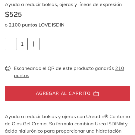
Al
Ayuda a reducir bolsas, ojeras y líneas de expresión
navegar
$525
con
las
o
2100 puntos LOVE ISDIN
flechas
arriba
y
Instrucciones de navegación por teclado
1
1
abajo
se
unidades
muestran
uno
Escaneando el QR de este producto ganarás
210
por
puntos
uno.
En
el
caso
AGREGAR AL CARRITO
de
las
imágenes
Ayuda a reducir bolsas y ojeras con Ureadin® Contorno
no
de Ojos Gel Crema. Su fórmula combina Urea ISDIN® y
hay
ningún
ácido hialurónico para proporcionar una hidratación