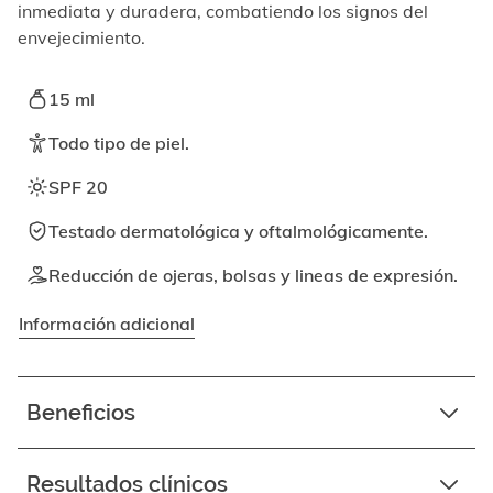
elemento
inmediata y duradera, combatiendo los signos del
enfocable,
envejecimiento.
los
videos
se
15 ml
pueden
reproducir
Todo tipo de piel.
activando
el
SPF 20
botón
correspondiente.
Testado dermatológica y oftalmológicamente.
Reducción de ojeras, bolsas y lineas de expresión.
Información adicional
Beneficios
Resultados clínicos