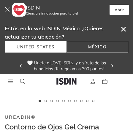
ISDIN
Abrir
Ciencia e innovación para tu piel
Estás en la web ISDIN México. ¿Quieres
actualizar tu ubicación?
UNITED STATES
MÉXICO
 Únete a LOVE ISDIN 
 y disfruta de los
beneficios ¡Te regalamos 300 puntos! 
Este
carrusel
muestra
UREADIN®
imágenes
y
Contorno de Ojos Gel Crema
videos.