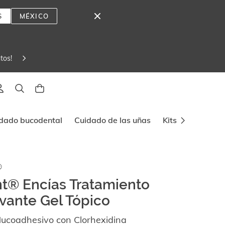
S
MÉXICO
tos! 
lado
dado bucodental
Cuidado de las uñas
Kits y viajes
®
t® Encías Tratamiento
ante Gel Tópico
Mucoadhesivo con Clorhexidina