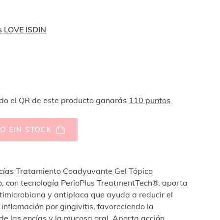
s LOVE ISDIN
o el QR de este producto ganarás
110 puntos
O SIN STOCK
cías Tratamiento Coadyuvante Gel Tópico
 con tecnología PerioPlus TreatmentTech®, aporta
timicrobiana y antiplaca que ayuda a reducir el
inflamación por gingivitis, favoreciendo la
de las encías y la mucosa oral. Aporta acción