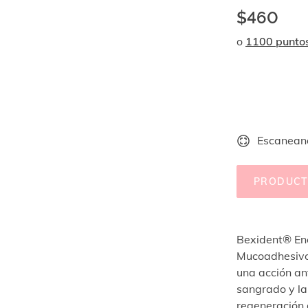
$460
o
1100 punto
Escaneand
PRODUCT
Bexident® En
Mucoadhesivo,
una acción an
sangrado y la 
regeneración 