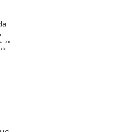
da
n
ortar
 de
us