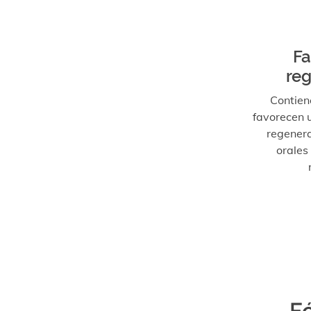
Fa
re
Contien
favorecen 
regenera
orales
F