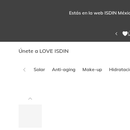
Estás en la web ISDIN México
Ú
Únete a LOVE ISDIN
Solar
Anti-aging
Make-up
Hidrataci
Este
carrusel
Sin stock
muestra
imágenes
y
videos.