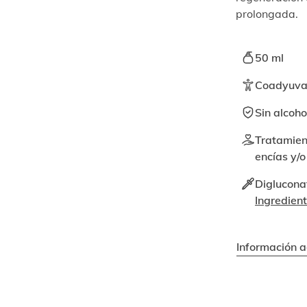
prolongada.
50 ml
Coadyuvant
Sin alcoho
Tratamien
encías y/o
Digluconat
Ingredien
Información a