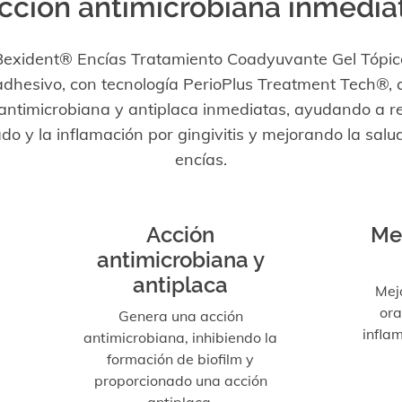
cción antimicrobiana inmedia
Bexident® Encías Tratamiento Coadyuvante Gel Tópic
dhesivo, con tecnología PerioPlus Treatment Tech®, 
antimicrobiana y antiplaca inmediatas, ayudando a re
o y la inflamación por gingivitis y mejorando la salu
encías.
Acción
Me
antimicrobiana y
antiplaca
Mejo
ora
Genera una acción
infla
antimicrobiana, inhibiendo la
formación de biofilm y
proporcionado una acción