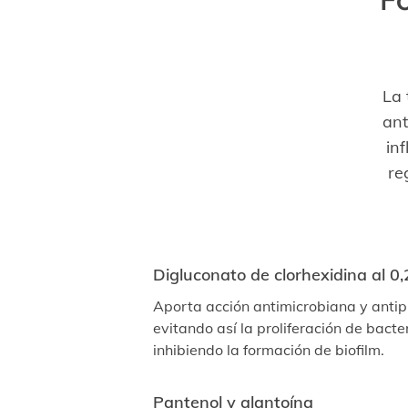
La 
ant
in
re
Digluconato de clorhexidina al 0
Aporta acción antimicrobiana y antip
evitando así la proliferación de bacte
inhibiendo la formación de biofilm.
Pantenol y alantoína