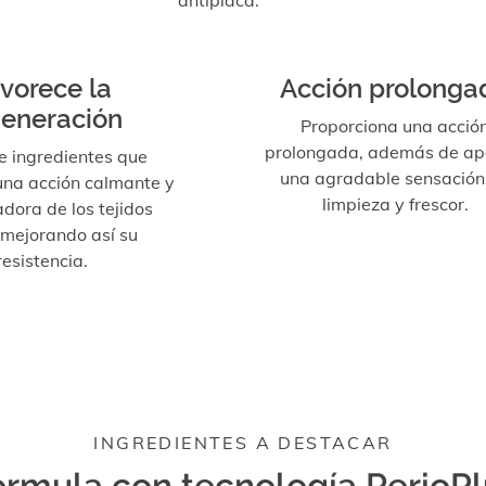
antiplaca.
vorece la
Acción prolonga
generación
Proporciona una acció
prolongada, además de ap
e ingredientes que
una agradable sensación
una acción calmante y
limpieza y frescor.
dora de los tejidos
 mejorando así su
resistencia.
INGREDIENTES A DESTACAR
órmula con tecnología PerioPl