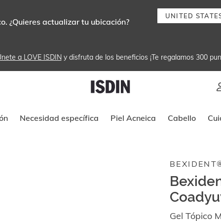
UNITED STATE
. ¿Quieres actualizar tu ubicación?
nete a LOVE ISDIN
 y disfruta de los beneficios ¡Te regalamos 300 pun
Instrucciones de navegación por tec
ón
Necesidad específica
Piel Acneica
Cabello
Cui
BEXIDENT
Bexiden
Coadyuv
Gel Tópico 