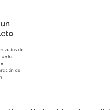
 un
leto
erivados de
 de la
ne
eración de
n
.