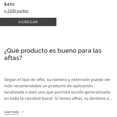
Clorhexidina 0,2%+chitosán
$450
o 2100 puntos
AGREGAR
POST 
TRATAMIENTO 
COADYUVANTE 
GEL 
TÓPICO
¿Qué producto es bueno para las
aftas?
Según el tipo de afta, su número y extensión puede ser
más recomendable un producto de aplicación
localizada o bien uno que permita acción generalizada
en toda la cavidad bucal. Si tienes aftas, tu dentista o
tu farmacéutico serán quienes mejor te ayuden a elegir
el producto más adecuado para mejorarlas.
Leer más