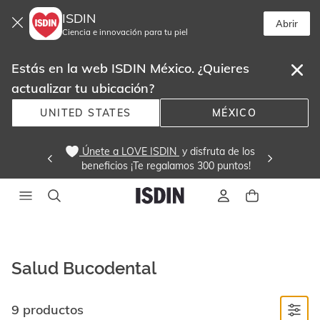
ISDIN
Abrir
Ciencia e innovación para tu piel
Estás en la web ISDIN México. ¿Quieres
actualizar tu ubicación?
UNITED STATES
MÉXICO
 Únete a LOVE ISDIN 
 y disfruta de los
beneficios ¡Te regalamos 300 puntos! 
Salud Bucodental
9 productos