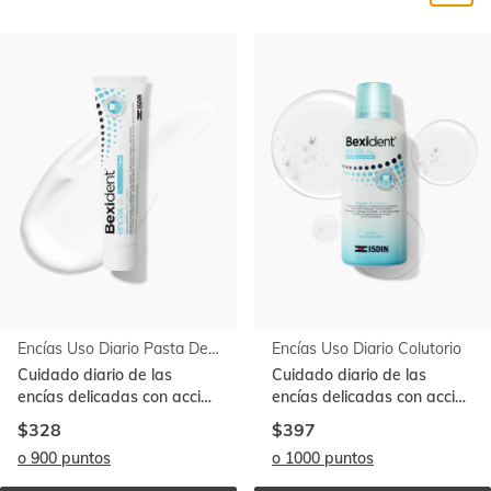
Ir al
final
de
la
lista
Encías Uso Diario Pasta Dentífrica
Encías Uso Diario Colutorio
Cuidado diario de las
Cuidado diario de las
encías delicadas con acción
encías delicadas con acción
prolongada. Con
prolongada. Con
$328
$397
CPC+Cymenol
CPC+Cymenol
o 900 puntos
o 1000 puntos