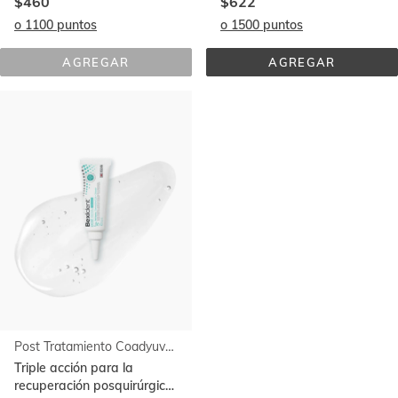
$460
$622
o 1100 puntos
o 1500 puntos
AGREGAR
AGREGAR
BEXIDENT® 
ENCÍAS 
ENCÍAS 
CUIDADO 
TRATAMIENTO 
INTENSIVO 
COADYUVANTE 
SPRAY
GEL 
TÓPICO
Post Tratamiento Coadyuvante Gel Tópico
Triple acción para la
recuperación posquirúrgica.