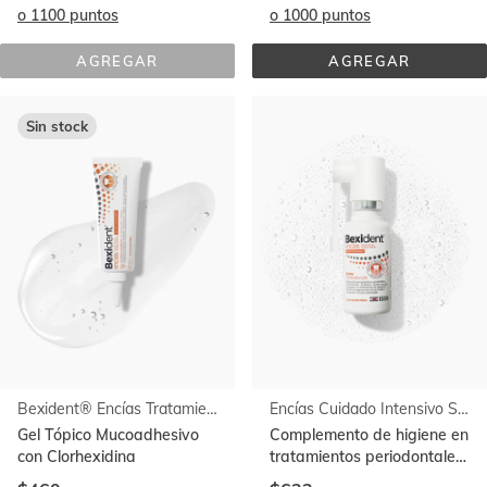
o 1100 puntos
o 1000 puntos
AGREGAR
AGREGAR
ENCÍAS 
ENCÍAS 
CUIDADO 
CUIDADO 
INTENSIVO 
INTENSIVO 
DENTÍFRICO 
COLUTORIO
Sin stock
EN 
GEL
Bexident® Encías Tratamiento Coadyuvante Gel Tópico
Encías Cuidado Intensivo Spray
Gel Tópico Mucoadhesivo
Complemento de higiene en
con Clorhexidina
tratamientos periodontales.
Con clorhexidina al 0,2%