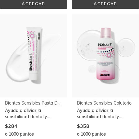
AGREGAR
AGREGAR
ENCÍAS 
ENCÍAS 
USO 
USO 
DIARIO 
DIARIO 
PASTA 
COLUTORIO
DENTÍFRICA
Dientes Sensibles Pasta Dentífrica
Dientes Sensibles Colutorio
Ayuda a aliviar la
Ayuda a aliviar la
sensibilidad dental y
sensibilidad dental y
fortalece las encías. Con
fortalece las encías. Con
$284
$358
CPC+Cymenol
CPC+Cymenol
o 1000 puntos
o 1000 puntos