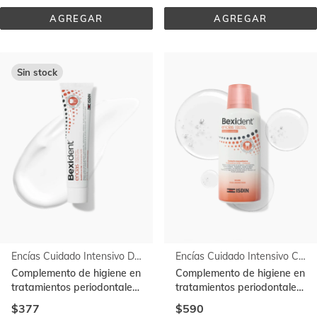
AGREGAR
AGREGAR
DIENTES 
DIENTES 
SENSIBLES 
SENSIBLES 
PASTA 
COLUTORIO
DENTÍFRICA
Sin stock
Encías Cuidado Intensivo Dentífrico en Gel
Encías Cuidado Intensivo Colutorio
Complemento de higiene en
Complemento de higiene en
tratamientos periodontales.
tratamientos periodontales.
Con clorhexidina al 0,12%
Con clorhexidina al 0,12%
$377
$590