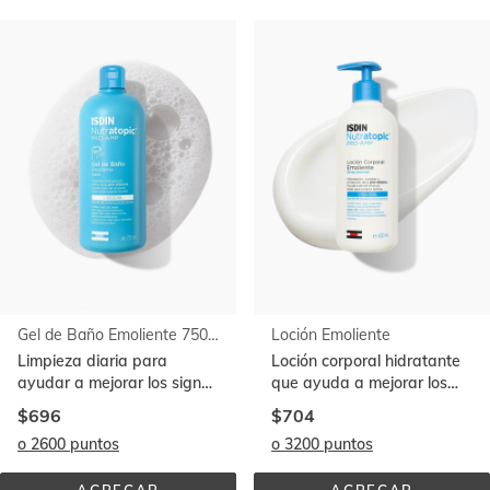
Ir al
final
de
la
lista
Gel de Baño Emoliente 750 ml
Loción Emoliente
Limpieza diaria para
Loción corporal hidratante
ayudar a mejorar los signos
que ayuda a mejorar los
de la piel atópica
signos de la piel atópica
$696
$704
o 2600 puntos
o 3200 puntos