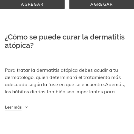
AGREGAR
AGREGAR
CREMA 
CREMA 
CORPORAL 
FACIAL 
EMOLIENTE
PROTECTORA
¿Cómo se puede curar la dermatitis
atópica?
Para tratar la dermatitis atópica debes acudir a tu
dermatólogo, quien determinará el tratamiento más
adecuado según la fase en que se encuentre.
Además,
los hábitos diarios también son importantes para
mitigar los signos de la piel atópica:
Durante el baño -
es muy recomendable utilizar geles de baño específicos
Leer más
para la piel atópica para evitar agravar la sequedad.
Intenta no alargar mucho el momento del baño y házlo
con agua tibia en lugar de caliente. Es importante,