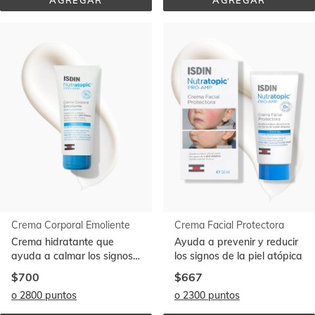
AGREGAR
AGREGAR
GEL 
LOCIÓN 
DE 
EMOLIENTE
BAÑO 
EMOLIENTE 
750 
ML
Crema Corporal Emoliente
Crema Facial Protectora
Crema hidratante que
Ayuda a prevenir y reducir
ayuda a calmar los signos
los signos de la piel atópica
de la piel atópica
$700
$667
o 2800 puntos
o 2300 puntos