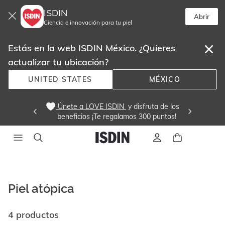
ISDIN
Abrir
Ciencia e innovación para tu piel
Estás en la web ISDIN México. ¿Quieres
actualizar tu ubicación?
UNITED STATES
MÉXICO
 Únete a LOVE ISDIN 
 y disfruta de los
beneficios ¡Te regalamos 300 puntos! 
Piel atópica
4 productos