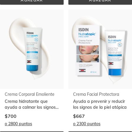
AGREGAR
AGREGAR
GEL 
LOCIÓN 
DE 
EMOLIENTE
BAÑO 
EMOLIENTE 
750 
ML
Crema Corporal Emoliente
Crema Facial Protectora
Crema hidratante que
Ayuda a prevenir y reducir
ayuda a calmar los signos
los signos de la piel atópica
de la piel atópica
$700
$667
o 2800 puntos
o 2300 puntos