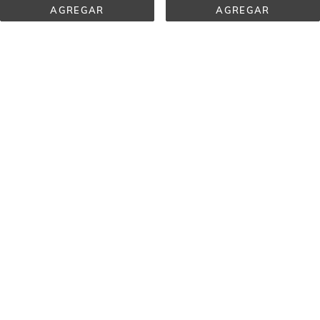
AGREGAR
AGREGAR
CREMA 
CREMA 
CORPORAL 
FACIAL 
EMOLIENTE
PROTECTORA