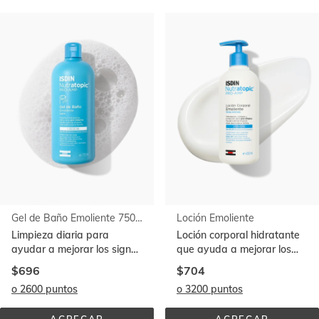
Ir al
final
de
la
lista
Gel de Baño Emoliente 750 ml
Loción Emoliente
Limpieza diaria para
Loción corporal hidratante
ayudar a mejorar los signos
que ayuda a mejorar los
de la piel atópica
signos de la piel atópica
$696
$704
o 2600 puntos
o 3200 puntos