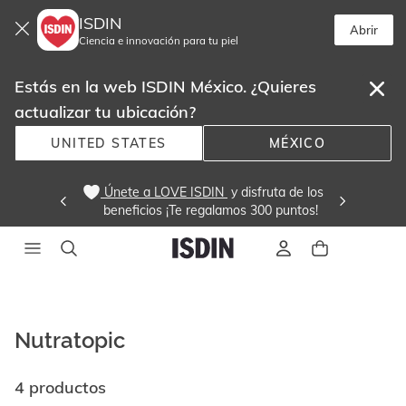
ISDIN
Abrir
Ciencia e innovación para tu piel
Estás en la web ISDIN México. ¿Quieres
actualizar tu ubicación?
UNITED STATES
MÉXICO
 Únete a LOVE ISDIN 
 y disfruta de los
beneficios ¡Te regalamos 300 puntos! 
Nutratopic
4 productos