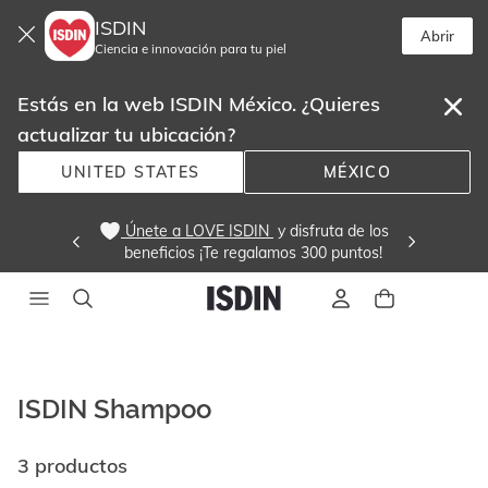
ISDIN
Abrir
Ciencia e innovación para tu piel
Estás en la web ISDIN México. ¿Quieres
actualizar tu ubicación?
UNITED STATES
MÉXICO
 Únete a LOVE ISDIN 
 y disfruta de los
beneficios ¡Te regalamos 300 puntos! 
ISDIN Shampoo
3 productos