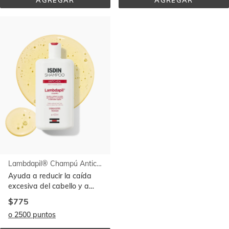
AGREGAR
AGREGAR
NUTRADEICA® 
LAMBDAPIL® 
CHAMPÚ 
CHAMPÚ 
ANTICASPA 
ANTICAÍDA 
GRASA 
200 
200 
ML
ML
Lambdapil® Champú Anticaída
Ayuda a reducir la caída
excesiva del cabello y a
aumentar su densidad
$775
o 2500 puntos