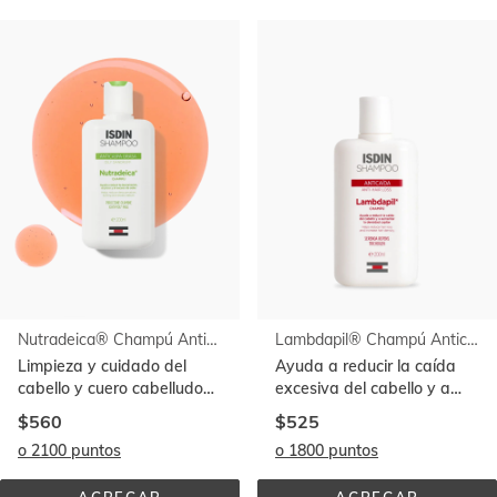
Ir al
final
de
la
lista
Nutradeica® Champú Anticaspa Grasa 200 ml
Lambdapil® Champú Anticaída 200 ml
Limpieza y cuidado del
Ayuda a reducir la caída
cabello y cuero cabelludo
excesiva del cabello y a
con caspa grasa
aumentar su densidad
$560
$525
o 2100 puntos
o 1800 puntos