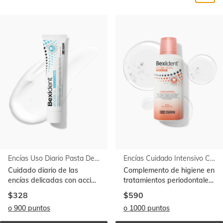
Ir al
final
de
la
lista
Encías Uso Diario Pasta Dentífrica
Encías Cuidado Intensivo Colutorio
Cuidado diario de las
Complemento de higiene en
encías delicadas con acción
tratamientos periodontales.
prolongada. Con
Con clorhexidina al 0,12%
$328
$590
CPC+Cymenol
o 900 puntos
o 1000 puntos