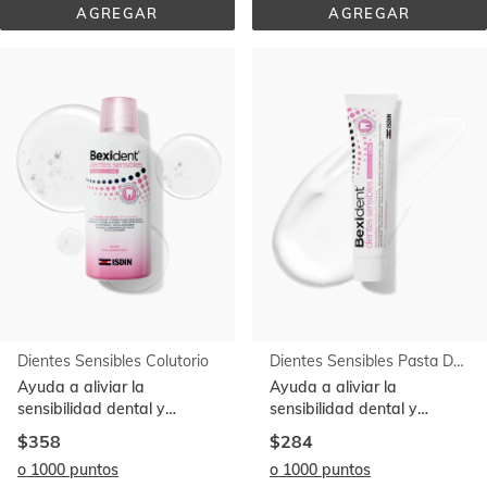
AGREGAR
AGREGAR
ENCÍAS 
ENCÍAS 
USO 
CUIDADO 
DIARIO 
INTENSIVO 
PASTA 
COLUTORIO
DENTÍFRICA
Dientes Sensibles Colutorio
Dientes Sensibles Pasta Dentífrica
Ayuda a aliviar la
Ayuda a aliviar la
sensibilidad dental y
sensibilidad dental y
fortalece las encías. Con
fortalece las encías. Con
$358
$284
CPC+Cymenol
CPC+Cymenol
o 1000 puntos
o 1000 puntos