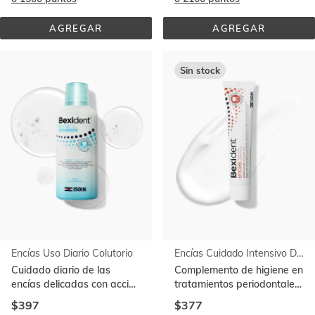
AGREGAR
AGREGAR
ENCÍAS 
POST 
CUIDADO 
TRATAMIENTO 
INTENSIVO 
COADYUVANTE
SPRAY
GEL 
Sin stock
TÓPICO
Encías Uso Diario Colutorio
Encías Cuidado Intensivo Dentífrico en Gel
Cuidado diario de las
Complemento de higiene en
encías delicadas con acción
tratamientos periodontales.
prolongada. Con
Con clorhexidina al 0,12%
$397
$377
CPC+Cymenol