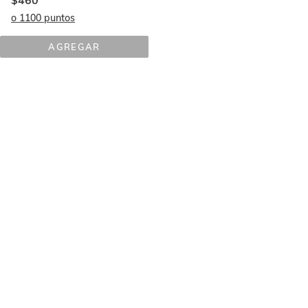
$460
o 1100 puntos
AGREGAR
BEXIDENT® 
ENCÍAS 
TRATAMIENTO 
COADYUVANTE 
GEL 
TÓPICO