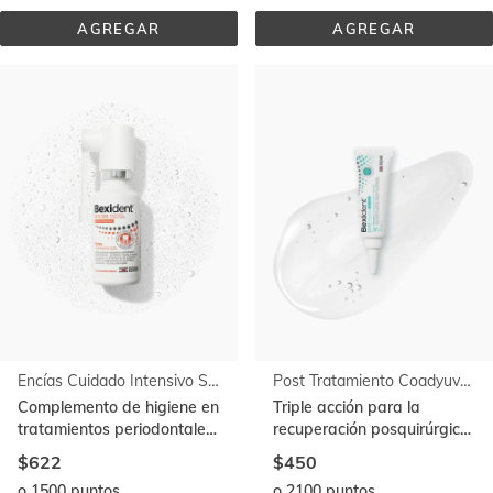
AGREGAR
AGREGAR
DIENTES 
DIENTES 
SENSIBLES 
SENSIBLES 
COLUTORIO
PASTA 
DENTÍFRICA
Encías Cuidado Intensivo Spray
Post Tratamiento Coadyuvante Gel Tópico
Complemento de higiene en
Triple acción para la
tratamientos periodontales.
recuperación posquirúrgica.
Con clorhexidina al 0,2%
Clorhexidina 0,2%+chitosán
$622
$450
o 1500 puntos
o 2100 puntos