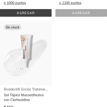
o 1000 puntos
o 1100 puntos
AGREGAR
AGREGAR
ENCÍAS 
ENCÍAS 
USO 
CUIDADO 
DIARIO 
INTENSIVO 
COLUTORIO
DENTÍFRICO 
Sin stock
EN 
GEL
Bexident® Encías Tratamiento Coadyuvante Gel Tópico
Gel Tópico Mucoadhesivo
con Clorhexidina