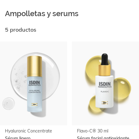
Ampolletas y serums
5 productos
Ir al
final
de
la
lista
Hyaluronic Concentrate
Flavo-C® 30 ml
Sérum ligero
Sérum facial antioxidante