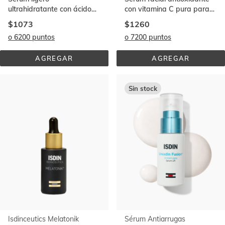
ultrahidratante con ácido
con vitamina C pura para
hialurónico que ilumina la
una piel radiante
$1073
$1260
piel
o 6200 puntos
o 7200 puntos
AGREGAR
AGREGAR
HYALURONIC 
FLAVO-
CONCENTRATE
C® 
30 
ML
Sin stock
Isdinceutics Melatonik
Sérum Antiarrugas