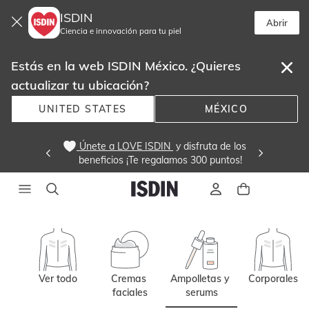
ISDIN
Abrir
Ciencia e innovación para tu piel
Estás en la web ISDIN México. ¿Quieres
actualizar tu ubicación?
UNITED STATES
MÉXICO
 Únete a LOVE ISDIN 
 y disfruta de los
beneficios ¡Te regalamos 300 puntos! 
Ver todo
Cremas 
Ampolletas y 
Corporales
faciales
serums