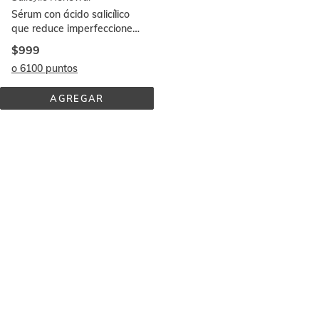
Sérum con ácido salicílico
que reduce imperfecciones
y arrugas en 2 semanas¹
$999
o 6100 puntos
AGREGAR
SALICYLIC 
RENEWAL