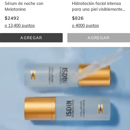
Sérum de noche con
Hidratación facial intensa
Melatonina
para una piel visiblemente
rejuvenecida
$2492
$826
o 13,400 puntos
o 4000 puntos
AGREGAR
AGREGAR
ISDINCEUTICS 
SÉRUM 
MELATONIK
ANTIARRUGA