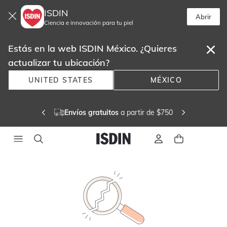
ISDIN
Abrir
Ciencia e innovación para tu piel
Estás en la web ISDIN México. ¿Quieres
actualizar tu ubicación?
UNITED STATES
MÉXICO
 Únete a LOVE ISDIN 
 y disfruta de los
beneficios ¡Te regalamos 300 puntos! 