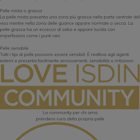
After Sun
Pelle grassa
Protector Labial ISDIN
Colombia
Pelle mista o grassa
La pelle mista presenta una zona più grassa nella parte centrale del
viso mentre nella zona delle guance appare normale o secca. La
Integratore alimentare
Pelle secca
Germisdin
Croatian - Hrvatski
pelle grassa ha un eccesso di sebo e appare lucida con
imperfezioni come i punti neri.
Psoriasi
Nutratopic
Deutschland
Pelle sensibile
Tutti i tipi di pelle possono essere sensibili. È reattiva agli agenti
Unghie
Ureadin
España
esterni e presenta facilmente arrossamenti, sensibilità o irritazioni.
ISDIN Shampoo
France
ISDINCEUTICS
Greece - Ελλάδα
Psorisdin
Italia
La community per chi ama
prendersi cura della propria pelle
Maroc - al-Magrib