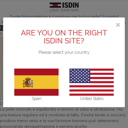
Quale fotoprotettore è il migliore per la tua pelle?
Scoprilo!
Argentina
SCOPRI DI PIÙ SU ISDIN
TEST PERSONALIZZATI
FOTOPROTEZIONE
CURE SPECIFICHE
BRANDS
CORPO
VISO
Fai il nostro test e dai alla tua pelle la protezione di cui ha bisogno.
FAI IL TEST
ARE YOU ON THE RIGHT
Come conoscere il proprio tipo di pelle
Pelle acneica
Acniben
Il nostro impegno
Test Scopri il fotoprotettore viso adatto a te
Vedi tutto
Vedi tutto
Vedi tutto
Belgique
ISDIN SITE?
Please select your country
Detergenti
Gel da Bagno
Viso
Allergia solare e danno attinico
Antipiojos ISDIN
L'azienda
Test Scopri la tua beauty routine
België
Contorno occhi
Creme e lozioni
Corpo
Antiage
Nutradeica
Unisciti a Love ISDIN
Brasil
Fiale e Sieri
Mani e piedi
Bambini e neonati
Forfora
Si-Nails
Bulgaria - България
Spain
United States
Creme viso
Capelli
Specifica
Macchie e imperfezioni
Fotoprotector ISDIN
Chile
Da pelle normale a pelle secca
La pelle normale è equilibrata in termini di sebo e idratazione; Ha
una texture regolare ed è morbida al tatto. Poiché tende a seccarsi,
Labbra
Repellente insetti
Labbra
Pelle atopica
Foto Ultra ISDIN
China - 中国
produce meno sebo e la sua funzione barriera può deteriorarsi,
provocando desquamazione e persino prurito.