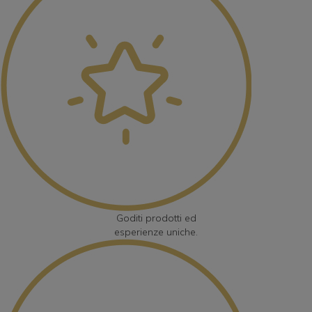
México
Perú
Portugal
South Africa
Thai - ภาษาไทย
United Arab Emirates
Goditi prodotti ed
esperienze
uniche
.
United Kingdom
United States