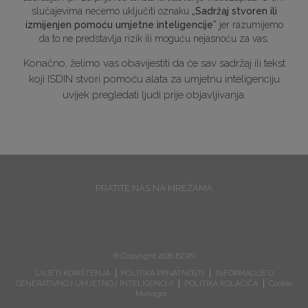
slučajevima nećemo uključiti oznaku
„Sadržaj stvoren ili
izmijenjen pomoću umjetne inteligencije”
jer razumijemo
da to ne predstavlja rizik ili moguću nejasnoću za vas.
Konačno, želimo vas obavijestiti da će sav sadržaj ili tekst
koji ISDIN stvori pomoću alata za umjetnu inteligenciju
uvijek pregledati ljudi prije objavljivanja.
PRATITE NAS NA MREŽAMA
® Copyright 2026 ISDIN
UVJETI KORIŠTENJA
POLITIKA PRIVATNOSTI
INFORMACIJE O
GENERATIVNOJ UMJETNOJ INTELIGENCIJI
POLITIKA KOLAČIĆA
Cookie
Manager