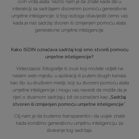
ovih vrsta alata. Važno nam je da znate kada ste u
interakciji sa sadržajem stvorenim pomoću generativne
umjetne inteligencije. Iz tog razloga obavijestit ćemo vas
kada je naš sadržaj stvoren ili izmijenjen pomoću alata
generativne umjetne inteligencije.
Kako ISDIN označava sadržaj koji smo stvorili pomoću
umjetne inteligencije?
Videozapisi, fotografije ili zvuk koji možete vidjeti na
našem web-mjestu, u aplikaciji ili putem drugih kanala,
kao što su društveni mediji, koji su stvoreni pomoću alata
umjetne inteligencije i mogu vas navesti da mislite da je
riječ o stvarnom sadržaju, bit će označeni kao
„Sadržaj
stvoren ili izmijenjen pomoću umjetne inteligencije”
.
Cilj nam je da budemo transparentni i da uvijek znate
kada koristimo generativnu umjetnu inteligenciju za
stvaranje tog sadržaja.