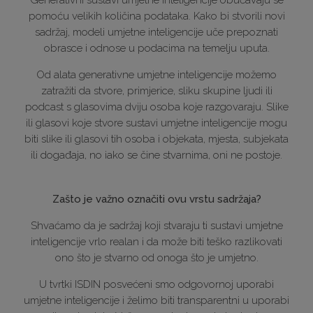
Generativni sustavi umjetne inteligencije obučavaju se
pomoću velikih količina podataka. Kako bi stvorili novi
sadržaj, modeli umjetne inteligencije uče prepoznati
obrasce i odnose u podacima na temelju uputa.
Od alata generativne umjetne inteligencije možemo
zatražiti da stvore, primjerice, sliku skupine ljudi ili
podcast s glasovima dviju osoba koje razgovaraju. Slike
ili glasovi koje stvore sustavi umjetne inteligencije mogu
biti slike ili glasovi tih osoba i objekata, mjesta, subjekata
ili događaja, no iako se čine stvarnima, oni ne postoje.
Zašto je važno označiti ovu vrstu sadržaja?
Shvaćamo da je sadržaj koji stvaraju ti sustavi umjetne
inteligencije vrlo realan i da može biti teško razlikovati
ono što je stvarno od onoga što je umjetno.
U tvrtki ISDIN posvećeni smo odgovornoj uporabi
umjetne inteligencije i želimo biti transparentni u uporabi