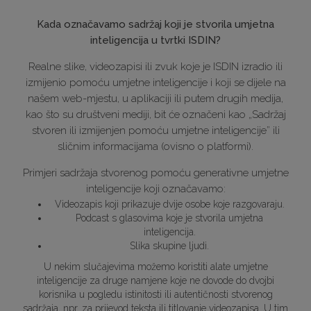
Kada označavamo sadržaj koji je stvorila umjetna
inteligencija u tvrtki ISDIN?
Realne slike, videozapisi ili zvuk koje je ISDIN izradio ili
izmijenio pomoću umjetne inteligencije i koji se dijele na
našem web-mjestu, u aplikaciji ili putem drugih medija,
kao što su društveni mediji, bit će označeni kao „Sadržaj
stvoren ili izmijenjen pomoću umjetne inteligencije” ili
sličnim informacijama (ovisno o platformi).
Primjeri sadržaja stvorenog pomoću generativne umjetne
inteligencije koji označavamo:
Videozapis koji prikazuje dvije osobe koje razgovaraju.
Podcast s glasovima koje je stvorila umjetna
inteligencija.
Slika skupine ljudi.
U nekim slučajevima možemo koristiti alate umjetne
inteligencije za druge namjene koje ne dovode do dvojbi
korisnika u pogledu istinitosti ili autentičnosti stvorenog
sadržaja, npr. za prijevod teksta ili titlovanje videozapisa. U tim