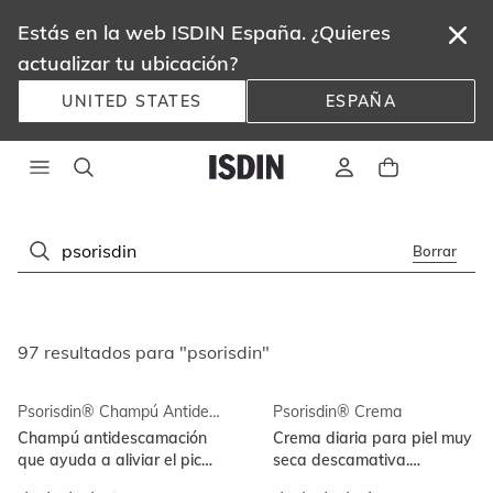
Estás en la web ISDIN España. ¿Quieres
actualizar tu ubicación?
UNITED STATES
ESPAÑA
Borrar
97 resultados para "psorisdin"
Psorisdin® Champú Antidescamación 400ml
Psorisdin® Crema
Champú antidescamación
Crema diaria para piel muy
que ayuda a aliviar el picor,
seca descamativa.
eliminando escamas y
Antipicor. Hidrata y