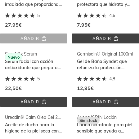
irradiada que proporciona
protectora que hidrata y
alivio y protección. Con
restaura la función barrera.
5
4,6
Urea ISDIN®
De rápida absorción
27,95€
7,95€
AÑADIR
AÑADIR
UREADIN® 
UREADIN® 
RX 
CREMA 
RD 
DE 
Sun AOx Serum
Germisdin® Original 1000ml
LOCIÓN
MANOS
Nuevo
Sérum facial con acción
Gel de Baño Syndet que
antioxidante que prepara
refuerza la protección
la piel para la exposición
natural de la piel. Para piel
5
4,8
solar y la repara después
normal y piel sensible
del sol
22,50€
12,95€
AÑADIR
AÑADIR
SUN 
GERMISDIN® 
AOX 
ORIGINAL 
SERUM
1000ML
Ureadin® Calm Oleo Gel 200ml
Avena ISDIN Loción
Sin stock
Aceite de ducha para la
Loción hidratante para piel
higiene de la piel seca con
sensible que ayuda a
sensación de picor que
restaurar la función barrera