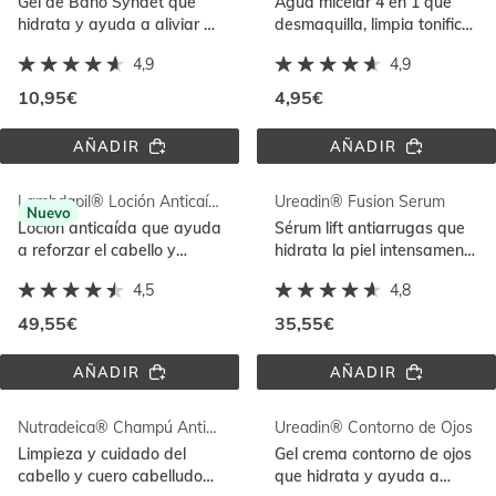
Gel de Baño Syndet que
Agua micelar 4 en 1 que
hidrata y ayuda a aliviar el
desmaquilla, limpia tonifica
picor. Para piel seca y piel
e hidrata respetando la
4,9
4,9
sensible
función barrera
10,95€
4,95€
AÑADIR
AÑADIR
GERMISDIN® 
ISDIN 
ALOE 
MICELLAR 
VERA 
SOLUTION
Lambdapil® Loción Anticaída
Ureadin® Fusion Serum
GEL 
Nuevo
DE 
Loción anticaída que ayuda
Sérum lift antiarrugas que
BAÑO 
a reforzar el cabello y
hidrata la piel intensamente
500ML
reducir su caída
y reduce los signos del
4,5
4,8
envejecimiento
49,55€
35,55€
AÑADIR
AÑADIR
LAMBDAPIL® 
UREADIN® 
LOCIÓN 
FUSION 
ANTICAÍDA
SERUM
Nutradeica® Champú Anticaspa Grasa 400ml
Ureadin® Contorno de Ojos
Limpieza y cuidado del
Gel crema contorno de ojos
cabello y cuero cabelludo
que hidrata y ayuda a