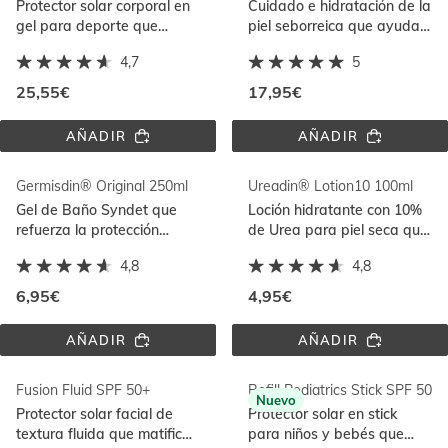
SPF 
Protector solar corporal en
Cuidado e hidratación de la
50
gel para deporte que
piel seborreica que ayuda
protege la piel y es
a reducir el exceso de sebo
4,7
5
resistente al sudor y al
y el picor
agua
25,55€
17,95€
AÑADIR
AÑADIR
FUSION 
NUTRADEICA®
GEL 
GEL 
SPORT 
CREMA 
Germisdin® Original 250ml
Ureadin® Lotion10 100ml
SPF 
FACIAL
50
Gel de Baño Syndet que
Loción hidratante con 10%
refuerza la protección
de Urea para piel seca que
natural de la piel. Para piel
ayuda a aliviar la
4,8
4,8
normal y piel sensible
sensación de tirantez
6,95€
4,95€
AÑADIR
AÑADIR
GERMISDIN® 
UREADIN® 
ORIGINAL 
LOTION10 
250ML
100ML
Fusion Fluid SPF 50+
Refill Pediatrics Stick SPF 50
Nuevo
Protector solar facial de
Protector solar en stick
textura fluida que matifica
para niños y bebés que