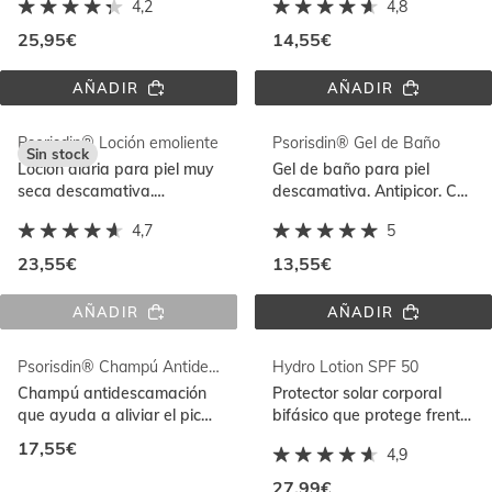
4,2
4,8
reduciendo rojeces
refuerza la función barrera
25,95€
14,55€
AÑADIR
AÑADIR
PSORISDIN® 
PSORISDIN® 
CHAMPÚ 
CREMA
ANTIDESCAMACIÓN 
Psorisdin® Loción emoliente
Psorisdin® Gel de Baño
400ML
Sin stock
Loción diaria para piel muy
Gel de baño para piel
seca descamativa.
descamativa. Antipicor. Con
Antipicor. Hidrata y
propiedades emolientes y
4,7
5
refuerza la función barrera
calmantes
23,55€
13,55€
AÑADIR
AÑADIR
PSORISDIN® 
PSORISDIN® 
LOCIÓN 
GEL 
EMOLIENTE
DE 
Psorisdin® Champú Antidescamación 200ml
Hydro Lotion SPF 50
BAÑO
Champú antidescamación
Protector solar corporal
que ayuda a aliviar el picor,
bifásico que protege frente
eliminando escamas y
al daño oxidativo y
17,55€
4,9
reduciendo rojeces
revitaliza la piel
27,99€