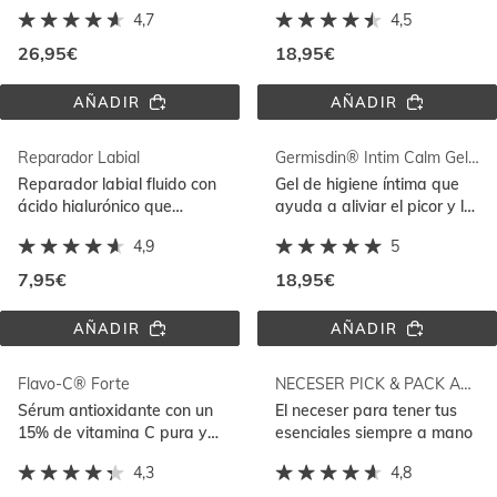
con caspa grasa
reducir bolsas y ojeras
4,7
4,5
26,95€
18,95€
AÑADIR
AÑADIR
NUTRADEICA® 
UREADIN® 
CHAMPÚ 
CONTORNO 
ANTICASPA 
DE 
Reparador Labial
Germisdin® Intim Calm Gel 500ml
GRASA 
OJOS
400ML
Reparador labial fluido con
Gel de higiene íntima que
ácido hialurónico que
ayuda a aliviar el picor y la
hidrata y ayuda a reparar
irritación con Gynecalm®
4,9
5
la piel
7,95€
18,95€
AÑADIR
AÑADIR
REPARADOR 
GERMISDIN® 
LABIAL
INTIM 
CALM 
Flavo-C® Forte
NECESER PICK & PACK ACOLCHADO
GEL 
500ML
Sérum antioxidante con un
El neceser para tener tus
15% de vitamina C pura y
esenciales siempre a mano
fresca para una piel
4,3
4,8
luminosa y rejuvenecida