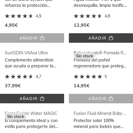
refuerza la protección
desmaquilla, limpia tonifica
natural de la piel. Para piel
e hidrata respetando la
4,9
4,8
normal y piel sensible
función barrera
4,95€
12,95€
AÑADIR
AÑADIR
GERMISDIN® 
ISDIN 
ORIGINAL 
MICELLAR 
100ML
SOLUTION
SunISDIN VitAox Ultra
Babynaturals® Pomada Regeneradora 100ml
Sin stock
Complemento alimenticio
Pomada del pañal
que ayuda a preparar la
regeneradora que protege,
piel al sol con el complejo
hidrata y regenera la
4,7
5
antioxidante VitaOX Ultra
barrera cutánea
37,99€
14,95€
AÑADIR
AÑADIR
SUNISDIN 
BABYNATURAL
VITAOX 
POMADA 
ULTRA
REGENERADOR
Gorra Fusion Water MAGIC
Fusion Fluid Mineral Baby Pediatrics SPF 50
100ML
Sin stock
El complemento ideal y con
Protector solar 100%
estilo para protegerte del
mineral para bebés que
sol con un tejido ligero
protege rostro y cuerpo con