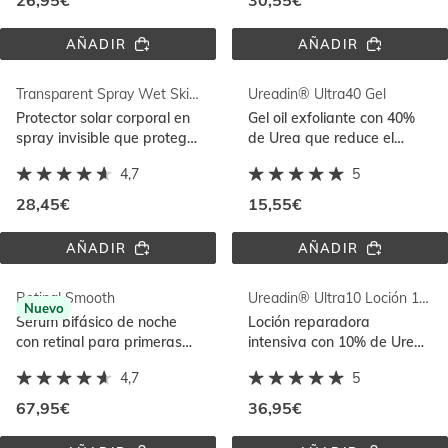
26,95€
30,55€
AÑADIR
AÑADIR
SI-
FUSION 
NAILS® 
WATER 
FORTALECEDOR
MAGIC 
Transparent Spray Wet Skin SPF 30
Ureadin® Ultra40 Gel
REPAIR 
SPF 
Protector solar corporal en
Gel oil exfoliante con 40%
50
spray invisible que protege
de Urea que reduce el
sobre piel mojada con
engrosamiento localizado
4,7
5
Ginger Cell Protect
en piel y uñas
28,45€
15,55€
AÑADIR
AÑADIR
TRANSPARENT 
UREADIN® 
SPRAY 
ULTRA40 
WET 
GEL
Retinal Smooth
Ureadin® Ultra10 Loción 1000ml
SKIN 
Nuevo
SPF 
Sérum bifásico de noche
Loción reparadora
30
con retinal para primeras
intensiva con 10% de Urea
arrugas que potencia la
que hidrata intensamente y
4,7
5
luminosidad de la piel
reduce la descamación de
la piel seca
67,95€
36,95€