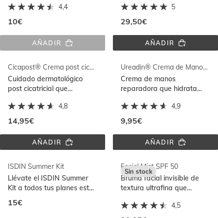
4,4
5
100% algodón
Skin Barrier Complex
10€
29,50€
AÑADIR
AÑADIR
GORRA 
FUSION 
FUSION 
FLUID 
WATER 
MINERAL 
Cicapost® Crema post cicatricial
Ureadin® Crema de Manos Manos Plus
MAGIC
BABY 
PEDIATRICS 
Cuidado dermatológico
Crema de manos
SPF 
post cicatricial que
reparadora que hidrata
50
favorece la reparación
intensamente la piel muy
4,8
4,9
natural de la piel y unifica
seca y con tendencia a
el tono
agrietarse
14,95€
9,95€
AÑADIR
AÑADIR
CICAPOST® 
UREADIN® 
CREMA 
CREMA 
POST 
DE 
ISDIN Summer Kit
Facial Mist SPF 50
CICATRICIAL
MANOS 
Sin stock
MANOS 
Llévate el ISDIN Summer
Bruma facial invisible de
PLUS
Kit a todos tus planes este
textura ultrafina que
verano
protege la piel y es ideal
15€
4,5
para aplicar sobre
maquillaje