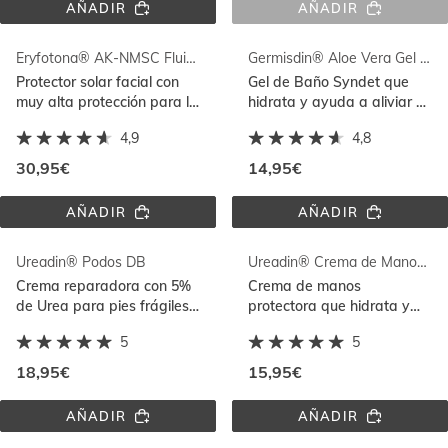
AÑADIR
AÑADIR
DAYLISDIN® 
BODY 
CHAMPÚ 
LOTION 
ULTRA 
PEDIATRICS 
Eryfotona® AK-NMSC Fluid SPF 100+
Germisdin® Aloe Vera Gel de Baño 1000ml
SUAVE 
SPF 
400ML
50
Protector solar facial con
Gel de Baño Syndet que
muy alta protección para la
hidrata y ayuda a aliviar el
prevención y reparación del
picor. Para piel seca y piel
4,9
4,8
daño actínico con DNA
sensible
Repairsomes
30,95€
14,95€
AÑADIR
AÑADIR
ERYFOTONA® 
GERMISDIN® 
AK-
ALOE 
NMSC 
VERA 
Ureadin® Podos DB
Ureadin® Crema de Manos Pump
FLUID 
GEL 
SPF 
DE 
Crema reparadora con 5%
Crema de manos
100+
BAÑO 
de Urea para pies frágiles
protectora que hidrata y
1000ML
que hidrata y protege la
restaura la función barrera.
5
5
piel sana del pie diabético
De rápida absorción
18,95€
15,95€
AÑADIR
AÑADIR
UREADIN® 
UREADIN® 
PODOS 
CREMA 