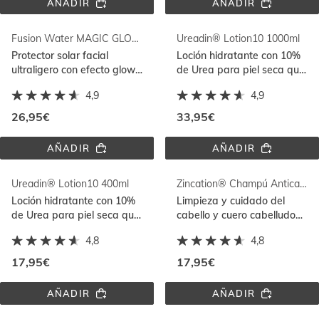
AÑADIR
AÑADIR
RETINAL 
UREADIN® 
SMOOTH
ULTRA10 
LOCIÓN 
Fusion Water MAGIC GLOW SPF 50
Ureadin® Lotion10 1000ml
1000ML
Protector solar facial
Loción hidratante con 10%
ultraligero con efecto glow
de Urea para piel seca que
que ilumina y protege con
ayuda a aliviar la
4,9
4,9
Full Spectrum
sensación de tirantez
26,95€
33,95€
AÑADIR
AÑADIR
FUSION 
UREADIN® 
WATER 
LOTION10 
MAGIC 
1000ML
Ureadin® Lotion10 400ml
Zincation® Champú Anticaspa
GLOW 
SPF 
Loción hidratante con 10%
Limpieza y cuidado del
50
de Urea para piel seca que
cabello y cuero cabelludo
ayuda a aliviar la
con caspa visible. Caspa
4,8
4,8
sensación de tirantez
grasa y seca. Uso diario
17,95€
17,95€
AÑADIR
AÑADIR
UREADIN® 
ZINCATION® 
LOTION10 
CHAMPÚ 