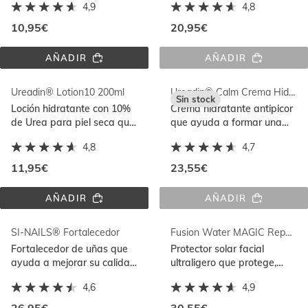
4,9
4,8
protege y nutre
intensamente
10,95€
20,95€
AÑADIR
AÑADIR
UREADIN® 
AVENA 
CALM 
ISDIN 
OLEO 
LOCIÓN
Ureadin® Lotion10 200ml
Ureadin® Calm Crema Hidratante
GEL 
Sin stock
200ML
Loción hidratante con 10%
Crema hidratante antipicor
de Urea para piel seca que
que ayuda a formar una
ayuda a aliviar la
capa protectora contra las
4,8
4,7
sensación de tirantez
agresiones externas
11,95€
23,55€
AÑADIR
AÑADIR
UREADIN® 
UREADIN® 
LOTION10 
CALM 
200ML
CREMA 
SI-NAILS® Fortalecedor
Fusion Water MAGIC Repair SPF 50
HIDRATANTE
Fortalecedor de uñas que
Protector solar facial
ayuda a mejorar su calidad
ultraligero que protege,
y aspecto. Con resultados
repara y revierte el daño
4,6
4,9
visibles en 14 días
solar con DNA
Repairsomes