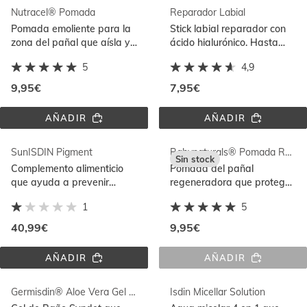
DB
DE 
Nutracel® Pomada
Reparador Labial
MANOS 
PUMP
Pomada emoliente para la
Stick labial reparador con
zona del pañal que aísla y
ácido hialurónico. Hasta
protege de agentes
24h de hidratación intensa.
5
4,9
irritantes
9,95€
7,95€
AÑADIR
AÑADIR
NUTRACEL® 
REPARADOR 
POMADA
LABIAL
SunISDIN Pigment
Babynaturals® Pomada Regeneradora 50ml
Sin stock
Complemento alimenticio
Pomada del pañal
que ayuda a prevenir
regeneradora que protege,
manchas con Unify
hidrata y regenera la
1
5
Complex rico en
barrera cutánea
antioxidantes
40,99€
9,95€
AÑADIR
AÑADIR
SUNISDIN 
BABYNATURAL
PIGMENT
POMADA 
REGENERADOR
Germisdin® Aloe Vera Gel de Baño 500ml
Isdin Micellar Solution
50ML