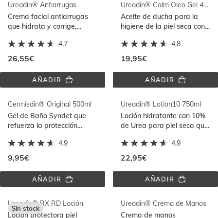
Ureadin® Antiarrugas
Ureadin® Calm Oleo Gel 400ml
YOUR 
400ML
SKIN
Crema facial antiarrugas
Aceite de ducha para la
que hidrata y corrige,
higiene de la piel seca con
aumentando la firmeza y
sensación de picor que
4,7
4,8
elasticidad de la piel.
protege y nutre
intensamente
26,55€
19,95€
AÑADIR
AÑADIR
UREADIN® 
UREADIN® 
ANTIARRUGAS
CALM 
OLEO 
Germisdin® Original 500ml
Ureadin® Lotion10 750ml
GEL 
400ML
Gel de Baño Syndet que
Loción hidratante con 10%
refuerza la protección
de Urea para piel seca que
natural de la piel. Para piel
ayuda a aliviar la
4,9
4,9
normal y piel sensible
sensación de tirantez
9,95€
22,95€
AÑADIR
AÑADIR
GERMISDIN® 
UREADIN® 
ORIGINAL 
LOTION10 
500ML
750ML
Ureadin® RX RD Loción
Ureadin® Crema de Manos
Sin stock
Loción protectora piel
Crema de manos