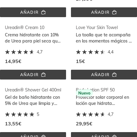
AÑADIR
AÑADIR
PSORISDIN® 
HYDRO 
CHAMPÚ 
LOTION 
ANTIDESCAMACIÓN 
SPF 
Ureadin® Cream 10
Love Your Skin Towel
200ML
50
Crema hidratante con 10%
La toalla que te acompaña
de Urea para piel seca que
en los momentos mágicos y
reduce el picor y disminuye
combina ligereza y gran
4,7
4,4
la sensación de tirantez
capacidad de absorción
14,95€
15€
AÑADIR
AÑADIR
UREADIN® 
LOVE 
CREAM 
YOUR 
10
SKIN 
Ureadin® Shower Gel 400ml
Body Lotion SPF 50
TOWEL
Nuevo
Gel de baño hidratante con
Protector solar corporal en
5% de Urea que limpia y
loción que hidrata
respeta la función barrera
intensamente y protege con
5
4,7
de la piel
su fórmula resistente al
agua
13,55€
29,95€