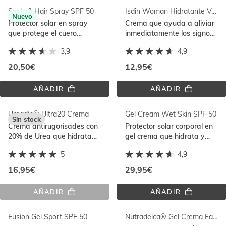
CREMA
SPF 
Scalp & Hair Spray SPF 50
Isdin Woman Hidratante Vulvar
30
Nuevo
Protector solar en spray
Crema que ayuda a aliviar
que protege el cuero
inmediatamente los signos
cabelludo y el cabello
de la sequedad vulvar. 92%
3,9
4,9
frente al daño solar
ingredientes de origen
natural
20,50€
12,95€
AÑADIR
AÑADIR
SCALP 
ISDIN 
& 
WOMAN 
HAIR 
HIDRATANTE 
Ureadin® Ultra20 Crema
Gel Cream Wet Skin SPF 50
SPRAY 
VULVAR
Sin stock
SPF 
Crema antirugorisades con
Protector solar corporal en
50
20% de Urea que hidrata
gel crema que hidrata y
intensamente y reduce
protege sobre piel mojada
5
4,9
engrosamientos
con Ginger Cell Protect
16,95€
29,95€
AÑADIR
AÑADIR
UREADIN® 
GEL 
ULTRA20 
CREAM 
CREMA
WET 
Fusion Gel Sport SPF 50
Nutradeica® Gel Crema Facial
SKIN 