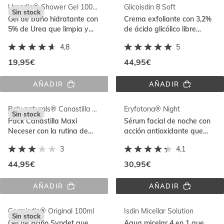
400ML
ANTICASPA
Ureadin® Shower Gel 1000ml
Glicoisdin 8 Soft
Sin stock
Gel de baño hidratante con
Crema exfoliante con 3,2%
5% de Urea que limpia y
de ácido glicólico libre
respeta la función barrera
formulada para pieles
4,8
5
de la piel
secas
19,95€
44,95€
AÑADIR
AÑADIR
UREADIN® 
GLICOISDIN 
SHOWER 
8 
GEL 
SOFT
Babynaturals® Canastilla Maxi
Eryfotona® Night
1000ML
Sin stock
Pack Canastilla Maxi
Sérum facial de noche con
Neceser con la rutina de
acción antioxidante que
cuidado de la piel del bebé
ayuda a reparar y prevenir
3
4,1
el daño solar con Night
Repairsomes
44,95€
30,95€
AÑADIR
AÑADIR
BABYNATURALS® 
ERYFOTONA® 
CANASTILLA 
NIGHT
MAXI
Germisdin® Original 100ml
Isdin Micellar Solution
Sin stock
Gel de Baño Syndet que
Agua micelar 4 en 1 que