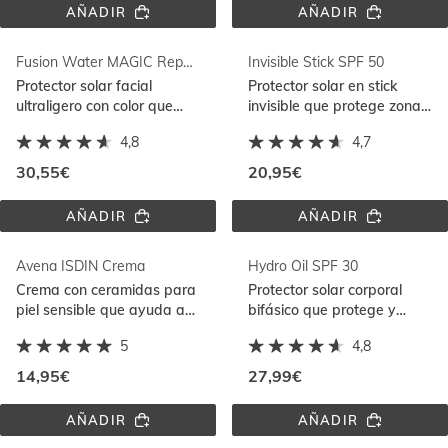
AÑADIR
AÑADIR
ISDIN 
AFTERSUN 
WOMAN 
LOTION
REAFIRMANTE
Fusion Water MAGIC Repair Color SPF 50
Invisible Stick SPF 50
Protector solar facial
Protector solar en stick
ultraligero con color que
invisible que protege zonas
protege, repara y revierte
localizadas y es resistente
4,8
4,7
el daño solar con DNA
al agua y sudor
Repairsomes
30,55€
20,95€
AÑADIR
AÑADIR
FUSION 
INVISIBLE 
WATER 
STICK 
MAGIC 
SPF 
Avena ISDIN Crema
Hydro Oil SPF 30
REPAIR 
50
COLOR 
Crema con ceramidas para
Protector solar corporal
SPF 
piel sensible que ayuda a
bifásico que protege y
50
restaurar la función barrera
potencia el bronceado
5
4,8
de la piel
natural gracias al activo
Natural Tan Booster
14,95€
27,99€
AÑADIR
AÑADIR
AVENA 
HYDRO 
ISDIN 
OIL 