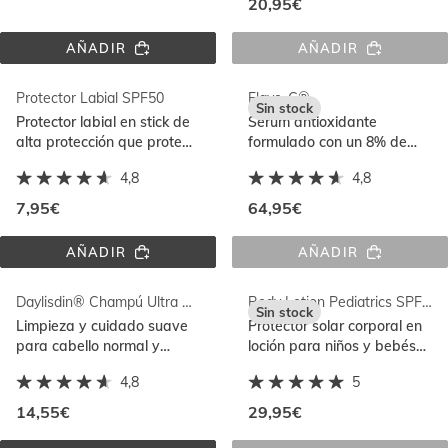
20,95€
AÑADIR
AÑADIR
ISDIN 
FACIAL 
SUMMER 
MIST 
KIT
SPF 
Protector Labial SPF50
Flavo-C®
50
Sin stock
Protector labial en stick de
Sérum antioxidante
alta protección que protege
formulado con un 8% de
y ayuda a reparar los
vitamina C pura que
4,8
4,8
labios con acción
ilumina, suaviza e hidrata la
antioxidante
piel
7,95€
64,95€
AÑADIR
AÑADIR
PROTECTOR 
FLAVO-
LABIAL 
C®
SPF50
Daylisdin® Champú Ultra Suave 400ml
Body Lotion Pediatrics SPF 50
Sin stock
Limpieza y cuidado suave
Protector solar corporal en
para cabello normal y
loción para niños y bebés
sensible. Uso diario
que hidrata y protege con
4,8
5
su fórmula resistente al
agua
14,55€
29,95€