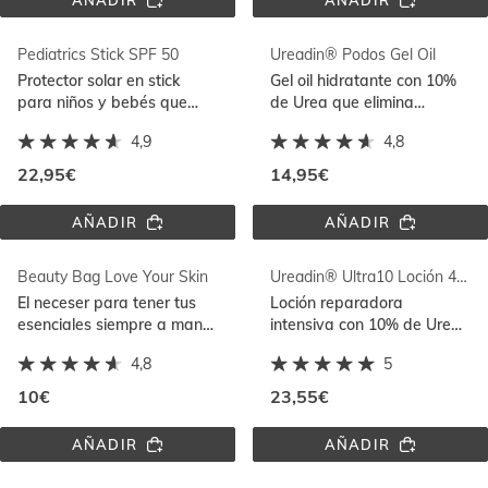
AÑADIR
AÑADIR
UREADIN® 
BODY 
SHOWER 
LOTION 
GEL 
SPF 
Pediatrics Stick SPF 50
Ureadin® Podos Gel Oil
400ML
50
Protector solar en stick
Gel oil hidratante con 10%
para niños y bebés que
de Urea que elimina
protege zonas sensibles
asperezas y aporta
4,9
4,8
ideal para reaplicar y
suavidad y protección
resistente al agua
22,95€
14,95€
AÑADIR
AÑADIR
PEDIATRICS 
UREADIN® 
STICK 
PODOS 
SPF 
GEL 
Beauty Bag Love Your Skin
Ureadin® Ultra10 Loción 400ml
50
OIL
El neceser para tener tus
Loción reparadora
esenciales siempre a mano.
intensiva con 10% de Urea
Amplio y sin
que hidrata intensamente y
4,8
5
compartimentos, 100% de
reduce la descamación de
algodón
la piel seca
10€
23,55€
AÑADIR
AÑADIR
BEAUTY 
UREADIN® 
BAG 
ULTRA10 
LOVE 
LOCIÓN 