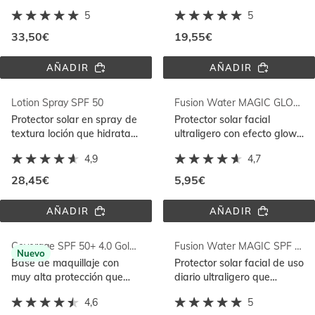
la piel y protege frente al
protege zonas sensibles
5
5
daño solar
ideal para reaplicar y
resistente al agua
33,50€
19,55€
AÑADIR
AÑADIR
FUSION 
REFILL 
FLUID 
PEDIATRICS 
SPF 
STICK 
Lotion Spray SPF 50
Fusion Water MAGIC GLOW SPF 50
50+
SPF 
50
Protector solar en spray de
Protector solar facial
textura loción que hidrata
ultraligero con efecto glow
la piel seca y protege con
que ilumina y protege con
4,9
4,7
su fórmula resistente al
Full Spectrum
agua
28,45€
5,95€
AÑADIR
AÑADIR
LOTION 
FUSION 
SPRAY 
WATER 
SPF 
MAGIC 
Coverage SPF 50+ 4.0 Golden
Fusion Water MAGIC SPF 50
50
GLOW 
Nuevo
SPF 
Base de maquillaje con
Protector solar facial de uso
50
muy alta protección que
diario ultraligero que
unifica el tono y aporta
protege frente al daño
4,6
5
cobertura modulable con
solar con Full Spectrum