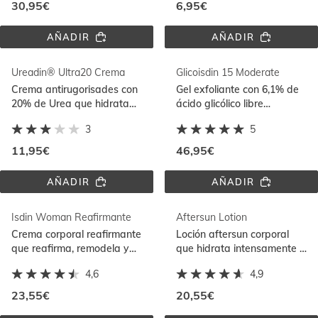
30,95€
6,95€
AÑADIR
AÑADIR
FLAVO-
NECESER 
C® 
PICK 
FORTE
& 
Ureadin® Ultra20 Crema
Glicoisdin 15 Moderate
PACK 
ACOLCHADO
Crema antirugorisades con
Gel exfoliante con 6,1% de
20% de Urea que hidrata
ácido glicólico libre
intensamente y reduce
formulado para pieles
3
5
engrosamientos
mixtas o grasas
11,95€
46,95€
AÑADIR
AÑADIR
UREADIN® 
GLICOISDIN 
ULTRA20 
15 
CREMA
MODERATE
Isdin Woman Reafirmante
Aftersun Lotion
Crema corporal reafirmante
Loción aftersun corporal
que reafirma, remodela y
que hidrata intensamente y
tonifica. Con un 91% de
ayuda a prolongar el
4,6
4,9
ingredientes de origen
bronceado con pantenol
natural
23,55€
20,55€